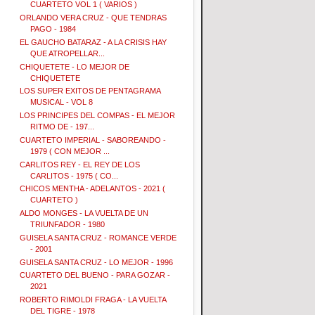
CUARTETO VOL 1 ( VARIOS )
ORLANDO VERA CRUZ - QUE TENDRAS
PAGO - 1984
EL GAUCHO BATARAZ - A LA CRISIS HAY
QUE ATROPELLAR...
CHIQUETETE - LO MEJOR DE
CHIQUETETE
LOS SUPER EXITOS DE PENTAGRAMA
MUSICAL - VOL 8
LOS PRINCIPES DEL COMPAS - EL MEJOR
RITMO DE - 197...
CUARTETO IMPERIAL - SABOREANDO -
1979 ( CON MEJOR ...
CARLITOS REY - EL REY DE LOS
CARLITOS - 1975 ( CO...
CHICOS MENTHA - ADELANTOS - 2021 (
CUARTETO )
ALDO MONGES - LA VUELTA DE UN
TRIUNFADOR - 1980
GUISELA SANTA CRUZ - ROMANCE VERDE
- 2001
GUISELA SANTA CRUZ - LO MEJOR - 1996
CUARTETO DEL BUENO - PARA GOZAR -
2021
ROBERTO RIMOLDI FRAGA - LA VUELTA
DEL TIGRE - 1978