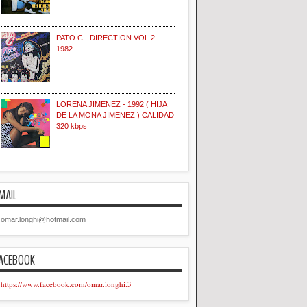
PATO C - DIRECTION VOL 2 -
1982
LORENA JIMENEZ - 1992 ( HIJA
DE LA MONA JIMENEZ ) CALIDAD
320 kbps
MAIL
omar.longhi@hotmail.com
ACEBOOK
https://www.facebook.com/omar.longhi.3