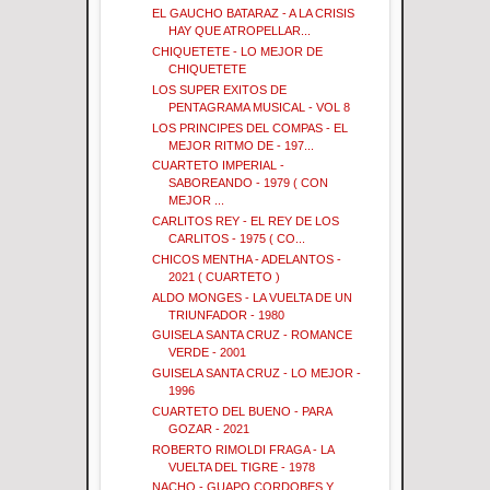
EL GAUCHO BATARAZ - A LA CRISIS
HAY QUE ATROPELLAR...
CHIQUETETE - LO MEJOR DE
CHIQUETETE
LOS SUPER EXITOS DE
PENTAGRAMA MUSICAL - VOL 8
LOS PRINCIPES DEL COMPAS - EL
MEJOR RITMO DE - 197...
CUARTETO IMPERIAL -
SABOREANDO - 1979 ( CON
MEJOR ...
CARLITOS REY - EL REY DE LOS
CARLITOS - 1975 ( CO...
CHICOS MENTHA - ADELANTOS -
2021 ( CUARTETO )
ALDO MONGES - LA VUELTA DE UN
TRIUNFADOR - 1980
GUISELA SANTA CRUZ - ROMANCE
VERDE - 2001
GUISELA SANTA CRUZ - LO MEJOR -
1996
CUARTETO DEL BUENO - PARA
GOZAR - 2021
ROBERTO RIMOLDI FRAGA - LA
VUELTA DEL TIGRE - 1978
NACHO - GUAPO CORDOBES Y