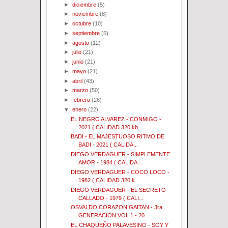
►
diciembre
(5)
►
noviembre
(8)
►
octubre
(10)
►
septiembre
(5)
►
agosto
(12)
►
julio
(21)
►
junio
(21)
►
mayo
(21)
►
abril
(43)
►
marzo
(50)
►
febrero
(26)
▼
enero
(22)
EL NEGRO ALVAREZ - CONMIGO -
2021 ( CALIDAD 320 kb...
BADI - EL MAJESTUOSO RITMO DE
BADI - 2021 ( CALIDA...
DIEGO VERDAGUER - SIMPLEMENTE
AMOR - 1984 ( CALIDA...
DIEGO VERDAGUER - COCO LOCO -
1982 ( CALIDAD 320 k...
DIEGO VERDAGUER - EL SECRETO
CALLADO - 1979 ( CALI...
OSVALDO CORAZON GAITAN - 3ra
GENERACION VOL 1 - 20...
EL CHAQUEÑO PALAVESINO - SOY Y