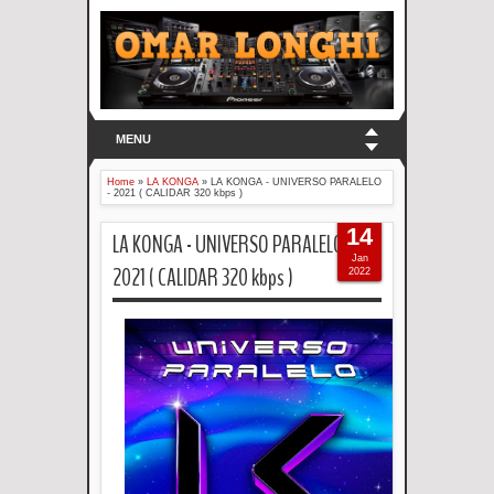
MENU
Home
»
LA KONGA
»
LA KONGA - UNIVERSO PARALELO
- 2021 ( CALIDAR 320 kbps )
14
LA KONGA - UNIVERSO PARALELO -
Jan
2021 ( CALIDAR 320 kbps )
2022