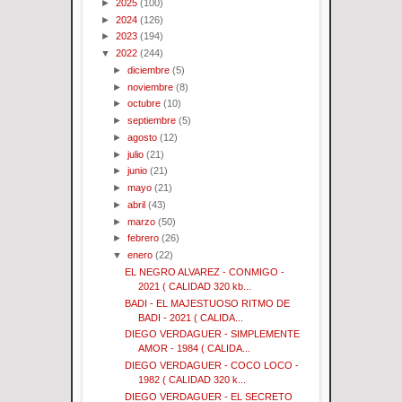
►
2025
(100)
►
2024
(126)
►
2023
(194)
▼
2022
(244)
►
diciembre
(5)
►
noviembre
(8)
►
octubre
(10)
►
septiembre
(5)
►
agosto
(12)
►
julio
(21)
►
junio
(21)
►
mayo
(21)
►
abril
(43)
►
marzo
(50)
►
febrero
(26)
▼
enero
(22)
EL NEGRO ALVAREZ - CONMIGO -
2021 ( CALIDAD 320 kb...
BADI - EL MAJESTUOSO RITMO DE
BADI - 2021 ( CALIDA...
DIEGO VERDAGUER - SIMPLEMENTE
AMOR - 1984 ( CALIDA...
DIEGO VERDAGUER - COCO LOCO -
1982 ( CALIDAD 320 k...
DIEGO VERDAGUER - EL SECRETO