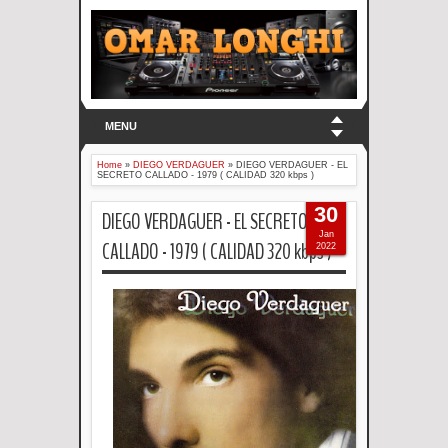
MENU
Home
»
DIEGO VERDAGUER
»
DIEGO VERDAGUER - EL
SECRETO CALLADO - 1979 ( CALIDAD 320 kbps )
30
DIEGO VERDAGUER - EL SECRETO
Jan
CALLADO - 1979 ( CALIDAD 320 kbps )
2022