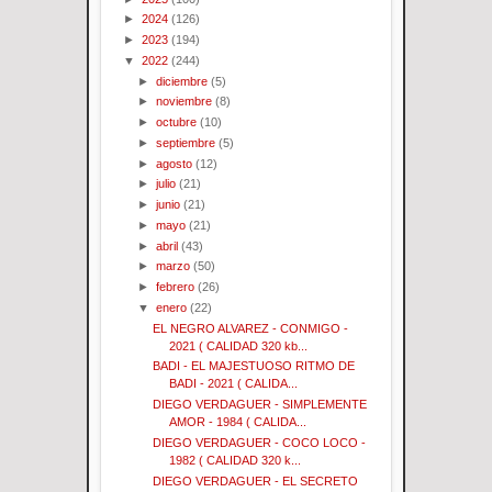
►
2024
(126)
►
2023
(194)
▼
2022
(244)
►
diciembre
(5)
►
noviembre
(8)
►
octubre
(10)
►
septiembre
(5)
►
agosto
(12)
►
julio
(21)
►
junio
(21)
►
mayo
(21)
►
abril
(43)
►
marzo
(50)
►
febrero
(26)
▼
enero
(22)
EL NEGRO ALVAREZ - CONMIGO -
2021 ( CALIDAD 320 kb...
BADI - EL MAJESTUOSO RITMO DE
BADI - 2021 ( CALIDA...
DIEGO VERDAGUER - SIMPLEMENTE
AMOR - 1984 ( CALIDA...
DIEGO VERDAGUER - COCO LOCO -
1982 ( CALIDAD 320 k...
DIEGO VERDAGUER - EL SECRETO