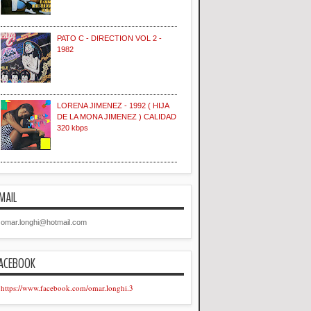
PATO C - DIRECTION VOL 2 -
1982
LORENA JIMENEZ - 1992 ( HIJA
DE LA MONA JIMENEZ ) CALIDAD
320 kbps
MAIL
omar.longhi@hotmail.com
ACEBOOK
https://www.facebook.com/omar.longhi.3