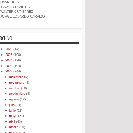
OSVALDO S.
IGNACIO DANIEL C.
WALTER GUTIERREZ
JORGE EDUARDO CARRIZO
RCHIVO
►
2026
(14)
►
2025
(100)
►
2024
(126)
►
2023
(194)
▼
2022
(244)
►
diciembre
(5)
►
noviembre
(8)
►
octubre
(10)
►
septiembre
(5)
►
agosto
(12)
►
julio
(21)
►
junio
(21)
►
mayo
(21)
►
abril
(43)
►
marzo
(50)
►
febrero
(26)