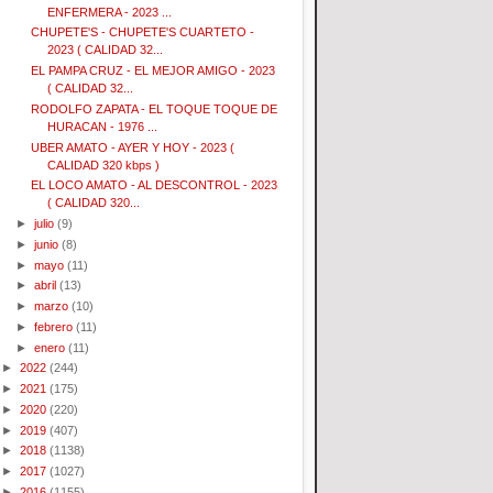
ENFERMERA - 2023 ...
CHUPETE'S - CHUPETE'S CUARTETO -
2023 ( CALIDAD 32...
EL PAMPA CRUZ - EL MEJOR AMIGO - 2023
( CALIDAD 32...
RODOLFO ZAPATA - EL TOQUE TOQUE DE
HURACAN - 1976 ...
UBER AMATO - AYER Y HOY - 2023 (
CALIDAD 320 kbps )
EL LOCO AMATO - AL DESCONTROL - 2023
( CALIDAD 320...
►
julio
(9)
►
junio
(8)
►
mayo
(11)
►
abril
(13)
►
marzo
(10)
►
febrero
(11)
►
enero
(11)
►
2022
(244)
►
2021
(175)
►
2020
(220)
►
2019
(407)
►
2018
(1138)
►
2017
(1027)
►
2016
(1155)