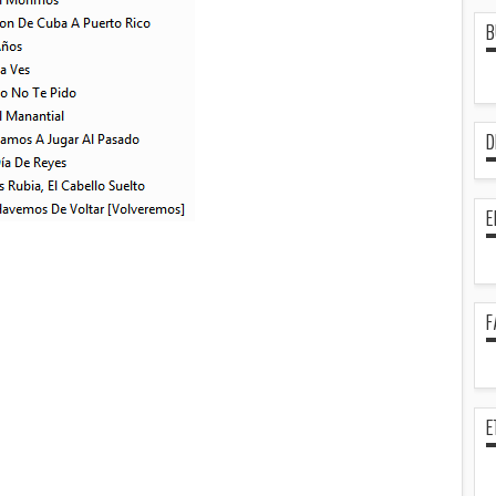
B
D
E
F
E