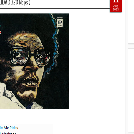
11
LIDAD 320 kbps )
Aug
2023