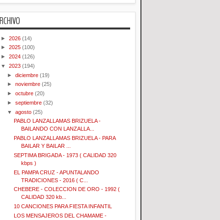
RCHIVO
►
2026
(14)
►
2025
(100)
►
2024
(126)
▼
2023
(194)
►
diciembre
(19)
►
noviembre
(25)
►
octubre
(20)
►
septiembre
(32)
▼
agosto
(25)
PABLO LANZALLAMAS BRIZUELA -
BAILANDO CON LANZALLA...
PABLO LANZALLAMAS BRIZUELA - PARA
BAILAR Y BAILAR ...
SEPTIMA BRIGADA - 1973 ( CALIDAD 320
kbps )
EL PAMPA CRUZ - APUNTALANDO
TRADICIONES - 2016 ( C...
CHEBERE - COLECCION DE ORO - 1992 (
CALIDAD 320 kb...
10 CANCIONES PARA FIESTA INFANTIL
LOS MENSAJEROS DEL CHAMAME -