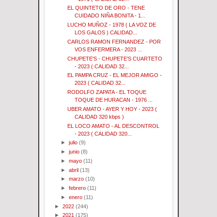
EL QUINTETO DE ORO - TENE
CUIDADO NIÑA BONITA - 1...
LUCHO MUÑOZ - 1978 ( LA VOZ DE
LOS GALOS ) CALIDAD...
CARLOS RAMON FERNANDEZ - POR
VOS ENFERMERA - 2023 ...
CHUPETE'S - CHUPETE'S CUARTETO
- 2023 ( CALIDAD 32...
EL PAMPA CRUZ - EL MEJOR AMIGO -
2023 ( CALIDAD 32...
RODOLFO ZAPATA - EL TOQUE
TOQUE DE HURACAN - 1976 ...
UBER AMATO - AYER Y HOY - 2023 (
CALIDAD 320 kbps )
EL LOCO AMATO - AL DESCONTROL
- 2023 ( CALIDAD 320...
►
julio
(9)
►
junio
(8)
►
mayo
(11)
►
abril
(13)
►
marzo
(10)
►
febrero
(11)
►
enero
(11)
►
2022
(244)
►
2021
(175)