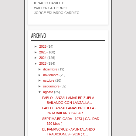
IGNACIO DANIEL C.
WALTER GUTIERREZ
JORGE EDUARDO CARRIZO
ARCHIVO
►
2026
(14)
►
2025
(100)
►
2024
(126)
▼
2023
(194)
►
diciembre
(19)
►
noviembre
(25)
►
octubre
(20)
►
septiembre
(32)
▼
agosto
(25)
PABLO LANZALLAMAS BRIZUELA -
BAILANDO CON LANZALLA...
PABLO LANZALLAMAS BRIZUELA -
PARA BAILAR Y BAILAR ...
SEPTIMA BRIGADA - 1973 ( CALIDAD
320 kbps )
EL PAMPA CRUZ - APUNTALANDO
TRADICIONES - 2016 ( C...