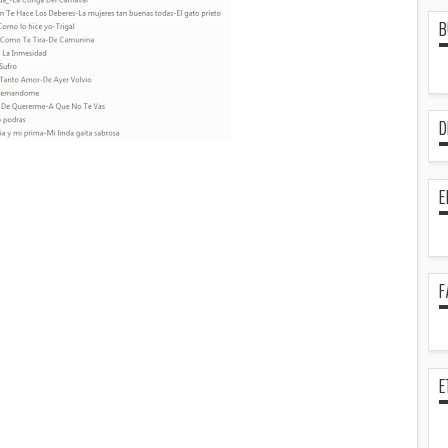
B
D
E
F
E