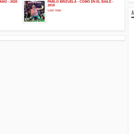
ANO - 2020
PABLO BRIZUELA - COMO EN EL BAILE -
2019
Leer mas
A