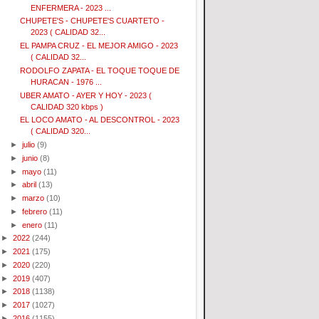
ENFERMERA - 2023 ...
CHUPETE'S - CHUPETE'S CUARTETO -
2023 ( CALIDAD 32...
EL PAMPA CRUZ - EL MEJOR AMIGO - 2023
( CALIDAD 32...
RODOLFO ZAPATA - EL TOQUE TOQUE DE
HURACAN - 1976 ...
UBER AMATO - AYER Y HOY - 2023 (
CALIDAD 320 kbps )
EL LOCO AMATO - AL DESCONTROL - 2023
( CALIDAD 320...
►
julio
(9)
►
junio
(8)
►
mayo
(11)
►
abril
(13)
►
marzo
(10)
►
febrero
(11)
►
enero
(11)
►
2022
(244)
►
2021
(175)
►
2020
(220)
►
2019
(407)
►
2018
(1138)
►
2017
(1027)
►
2016
(1155)