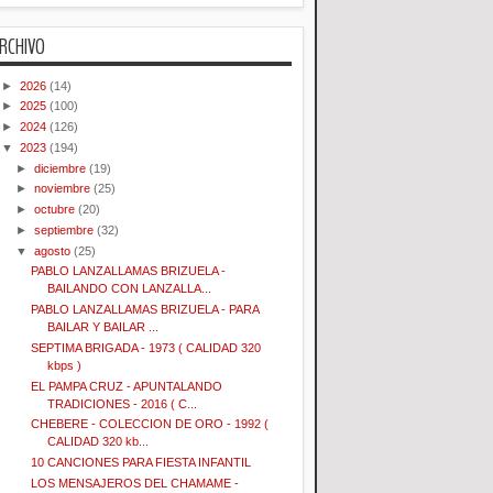
RCHIVO
►
2026
(14)
►
2025
(100)
►
2024
(126)
▼
2023
(194)
►
diciembre
(19)
►
noviembre
(25)
►
octubre
(20)
►
septiembre
(32)
▼
agosto
(25)
PABLO LANZALLAMAS BRIZUELA -
BAILANDO CON LANZALLA...
PABLO LANZALLAMAS BRIZUELA - PARA
BAILAR Y BAILAR ...
SEPTIMA BRIGADA - 1973 ( CALIDAD 320
kbps )
EL PAMPA CRUZ - APUNTALANDO
TRADICIONES - 2016 ( C...
CHEBERE - COLECCION DE ORO - 1992 (
CALIDAD 320 kb...
10 CANCIONES PARA FIESTA INFANTIL
LOS MENSAJEROS DEL CHAMAME -