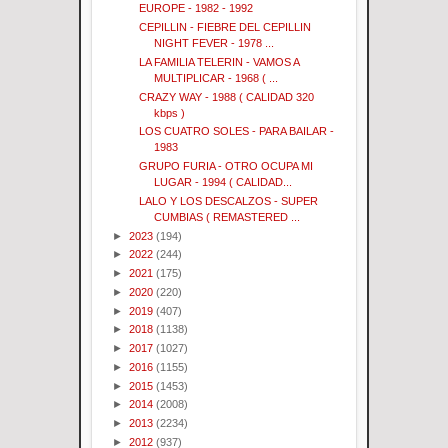
EUROPE - 1982 - 1992
CEPILLIN - FIEBRE DEL CEPILLIN
NIGHT FEVER - 1978 ...
LA FAMILIA TELERIN - VAMOS A
MULTIPLICAR - 1968 ( ...
CRAZY WAY - 1988 ( CALIDAD 320
kbps )
LOS CUATRO SOLES - PARA BAILAR -
1983
GRUPO FURIA - OTRO OCUPA MI
LUGAR - 1994 ( CALIDAD...
LALO Y LOS DESCALZOS - SUPER
CUMBIAS ( REMASTERED ...
►
2023
(194)
►
2022
(244)
►
2021
(175)
►
2020
(220)
►
2019
(407)
►
2018
(1138)
►
2017
(1027)
►
2016
(1155)
►
2015
(1453)
►
2014
(2008)
►
2013
(2234)
►
2012
(937)