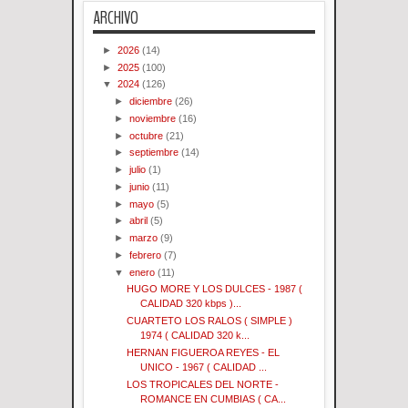
ARCHIVO
►
2026
(14)
►
2025
(100)
▼
2024
(126)
►
diciembre
(26)
►
noviembre
(16)
►
octubre
(21)
►
septiembre
(14)
►
julio
(1)
►
junio
(11)
►
mayo
(5)
►
abril
(5)
►
marzo
(9)
►
febrero
(7)
▼
enero
(11)
HUGO MORE Y LOS DULCES - 1987 (
CALIDAD 320 kbps )...
CUARTETO LOS RALOS ( SIMPLE )
1974 ( CALIDAD 320 k...
HERNAN FIGUEROA REYES - EL
UNICO - 1967 ( CALIDAD ...
LOS TROPICALES DEL NORTE -
ROMANCE EN CUMBIAS ( CA...