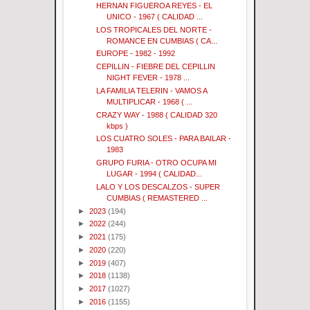
HERNAN FIGUEROA REYES - EL
UNICO - 1967 ( CALIDAD ...
LOS TROPICALES DEL NORTE -
ROMANCE EN CUMBIAS ( CA...
EUROPE - 1982 - 1992
CEPILLIN - FIEBRE DEL CEPILLIN
NIGHT FEVER - 1978 ...
LA FAMILIA TELERIN - VAMOS A
MULTIPLICAR - 1968 ( ...
CRAZY WAY - 1988 ( CALIDAD 320
kbps )
LOS CUATRO SOLES - PARA BAILAR -
1983
GRUPO FURIA - OTRO OCUPA MI
LUGAR - 1994 ( CALIDAD...
LALO Y LOS DESCALZOS - SUPER
CUMBIAS ( REMASTERED ...
►
2023
(194)
►
2022
(244)
►
2021
(175)
►
2020
(220)
►
2019
(407)
►
2018
(1138)
►
2017
(1027)
►
2016
(1155)