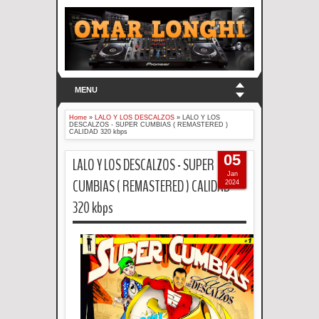
MENU
Home
»
LALO Y LOS DESCALZOS
»
LALO Y LOS
DESCALZOS - SUPER CUMBIAS ( REMASTERED )
CALIDAD 320 kbps
05
LALO Y LOS DESCALZOS - SUPER
Jan
CUMBIAS ( REMASTERED ) CALIDAD
2024
320 kbps