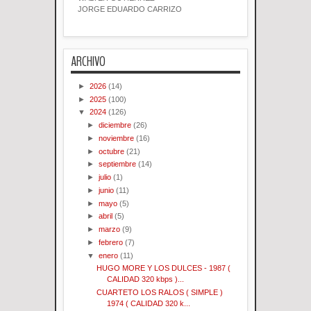
JORGE EDUARDO CARRIZO
ARCHIVO
►
2026
(14)
►
2025
(100)
▼
2024
(126)
►
diciembre
(26)
►
noviembre
(16)
►
octubre
(21)
►
septiembre
(14)
►
julio
(1)
►
junio
(11)
►
mayo
(5)
►
abril
(5)
►
marzo
(9)
►
febrero
(7)
▼
enero
(11)
HUGO MORE Y LOS DULCES - 1987 (
CALIDAD 320 kbps )...
CUARTETO LOS RALOS ( SIMPLE )
1974 ( CALIDAD 320 k...