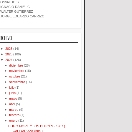
OSVALDO S.
IGNACIO DANIEL C.
WALTER GUTIERREZ
JORGE EDUARDO CARRIZO
RCHIVO
►
2026
(14)
►
2025
(100)
▼
2024
(126)
►
diciembre
(26)
►
noviembre
(16)
►
octubre
(21)
►
septiembre
(14)
►
julio
(1)
►
junio
(11)
►
mayo
(5)
►
abril
(5)
►
marzo
(9)
►
febrero
(7)
▼
enero
(11)
HUGO MORE Y LOS DULCES - 1987 (
CALIDAD 320 kbps )...