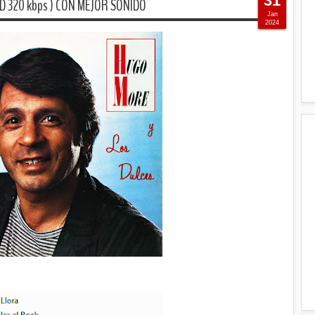
31
AD 320 kbps ) CON MEJOR SONIDO
Jan
2024