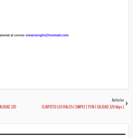
terial al correo
omar.longhi@hotmail.com
Anterior
CALIDAD 320
CUARTETO LOS RALOS ( SIMPLE ) 1974 ( CALIDAD 320 kbps )