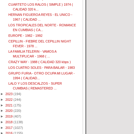
CUARTETO LOS RALOS ( SIMPLE ) 1974 (
CALIDAD 320 k...
HERNAN FIGUEROA REYES - EL UNICO -
1967 ( CALIDAD ...
LOS TROPICALES DEL NORTE - ROMANCE
EN CUMBIAS ( CA...
EUROPE - 1982 - 1992
CEPILLIN - FIEBRE DEL CEPILLIN NIGHT
FEVER - 1978 ...
LA FAMILIA TELERIN - VAMOS A
MULTIPLICAR - 1968 ( ...
CRAZY WAY - 1988 ( CALIDAD 320 kbps )
LOS CUATRO SOLES - PARA BAILAR - 1983
GRUPO FURIA - OTRO OCUPA MI LUGAR -
1994 ( CALIDAD...
LALO Y LOS DESCALZOS - SUPER
CUMBIAS ( REMASTERED ...
►
2023
(194)
►
2022
(244)
►
2021
(175)
►
2020
(220)
►
2019
(407)
►
2018
(1138)
►
2017
(1027)
►
2016
(1155)