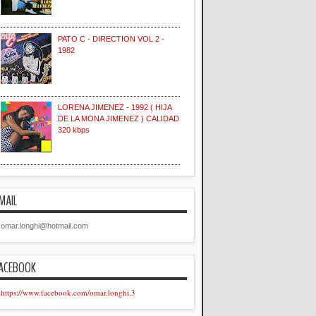
PATO C - DIRECTION VOL 2 -
1982
LORENA JIMENEZ - 1992 ( HIJA
DE LA MONA JIMENEZ ) CALIDAD
320 kbps
MAIL
omar.longhi@hotmail.com
ACEBOOK
https://www.facebook.com/omar.longhi.3