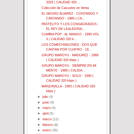
2025 ( CALIDAD 320 ...
Colección de Cassetes en Venta
EL NEGRO ALVAREZ - CONTANDO Y
CANTANDO - 1985 ( CA...
PASTELITO Y LOS CONSAGRADOS -
EL REY DE LA ALEGRIA...
CUMBIA POP - AL MANGO - 1990 VOL
4 ( CALIDAD 320 k...
LOS COMECHINGONES - DOS QUE
CANTAN POR CUATRO - 19...
GRUPO MAROYU - MADUREZ - 1989
( CALIDAD 320 kbps )
GRUPO MAROYU - SIEMPRE EN MI
MENTE - 1989 ( CALIDA...
GRUPO MAROYU - SOLO - 1990 (
CALIDAD 320 kbps )
MANZANILLA - 1983 ( CALIDAD 320
kbps )
►
julio
(4)
►
junio
(9)
►
mayo
(4)
►
abril
(5)
►
marzo
(12)
►
febrero
(8)
►
enero
(35)