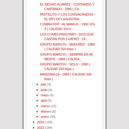
EL NEGRO ALVAREZ - CONTANDO Y
CANTANDO - 1985 ( CA...
PASTELITO Y LOS CONSAGRADOS -
EL REY DE LA ALEGRIA...
CUMBIA POP - AL MANGO - 1990 VOL
4 ( CALIDAD 320 k...
LOS COMECHINGONES - DOS QUE
CANTAN POR CUATRO - 19...
GRUPO MAROYU - MADUREZ - 1989
( CALIDAD 320 kbps )
GRUPO MAROYU - SIEMPRE EN MI
MENTE - 1989 ( CALIDA...
GRUPO MAROYU - SOLO - 1990 (
CALIDAD 320 kbps )
MANZANILLA - 1983 ( CALIDAD 320
kbps )
►
julio
(4)
►
junio
(9)
►
mayo
(4)
►
abril
(5)
►
marzo
(12)
►
febrero
(8)
►
enero
(35)
►
2024
(126)
►
2023
(194)