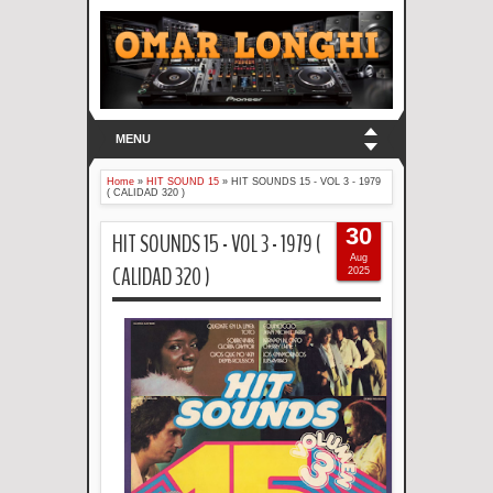
MENU
Home
»
HIT SOUND 15
»
HIT SOUNDS 15 - VOL 3 - 1979
( CALIDAD 320 )
30
HIT SOUNDS 15 - VOL 3 - 1979 (
Aug
CALIDAD 320 )
2025