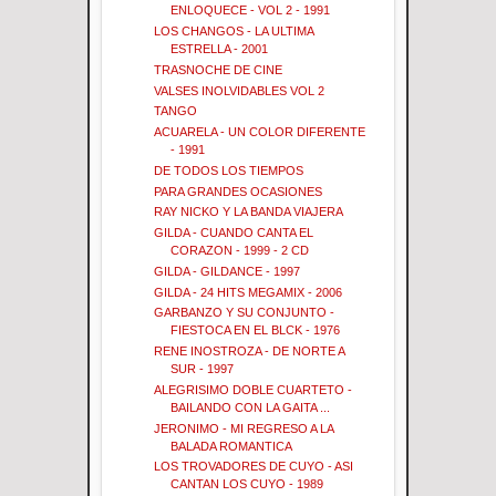
ENLOQUECE - VOL 2 - 1991
LOS CHANGOS - LA ULTIMA
ESTRELLA - 2001
TRASNOCHE DE CINE
VALSES INOLVIDABLES VOL 2
TANGO
ACUARELA - UN COLOR DIFERENTE
- 1991
DE TODOS LOS TIEMPOS
PARA GRANDES OCASIONES
RAY NICKO Y LA BANDA VIAJERA
GILDA - CUANDO CANTA EL
CORAZON - 1999 - 2 CD
GILDA - GILDANCE - 1997
GILDA - 24 HITS MEGAMIX - 2006
GARBANZO Y SU CONJUNTO -
FIESTOCA EN EL BLCK - 1976
RENE INOSTROZA - DE NORTE A
SUR - 1997
ALEGRISIMO DOBLE CUARTETO -
BAILANDO CON LA GAITA ...
JERONIMO - MI REGRESO A LA
BALADA ROMANTICA
LOS TROVADORES DE CUYO - ASI
CANTAN LOS CUYO - 1989