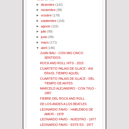
►
diciembre
(142)
►
noviembre
(98)
►
octubre
(178)
►
septiembre
(118)
►
agosto
(115)
►
julio
(99)
►
junio
(99)
►
mayo
(171)
▼
abril
(146)
JUAN BAU - CON MIS CINCO
SENTIDOS
ROCK AND ROLL HITS - 2015
CUARTETO PALAIS DE GLACE - ASI
ERA EL TIEMPO AQUEL
CUARTETO PALAIS DE GLACE - DEL
TIEMPO DE ANTES
MARCELO ALEJANDRO - CON TIGO -
1987
FIEBRE DEL ROCK AND ROLL
DE LOS ANDES A LOS BEATLES
LEONARDO FAVIO - HABLEMOS DE
AMOR - 1978
LEONARDO FAVIO - NUESTRO - 1977
LEONARDO FAVIO - ESTE ES - 1977