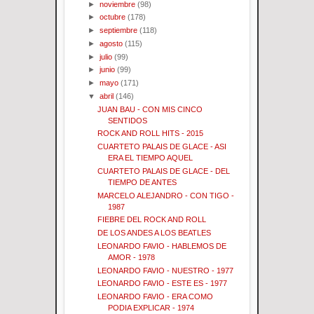
►
noviembre
(98)
►
octubre
(178)
►
septiembre
(118)
►
agosto
(115)
►
julio
(99)
►
junio
(99)
►
mayo
(171)
▼
abril
(146)
JUAN BAU - CON MIS CINCO
SENTIDOS
ROCK AND ROLL HITS - 2015
CUARTETO PALAIS DE GLACE - ASI
ERA EL TIEMPO AQUEL
CUARTETO PALAIS DE GLACE - DEL
TIEMPO DE ANTES
MARCELO ALEJANDRO - CON TIGO -
1987
FIEBRE DEL ROCK AND ROLL
DE LOS ANDES A LOS BEATLES
LEONARDO FAVIO - HABLEMOS DE
AMOR - 1978
LEONARDO FAVIO - NUESTRO - 1977
LEONARDO FAVIO - ESTE ES - 1977
LEONARDO FAVIO - ERA COMO
PODIA EXPLICAR - 1974