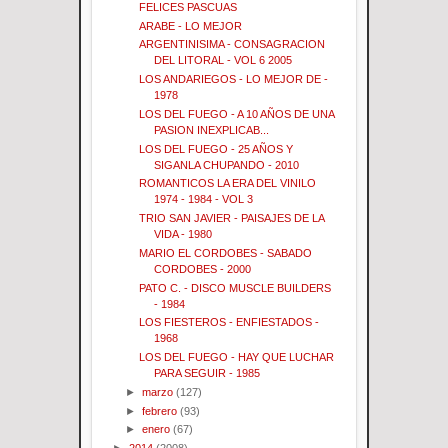
FELICES PASCUAS
ARABE - LO MEJOR
ARGENTINISIMA - CONSAGRACION
DEL LITORAL - VOL 6 2005
LOS ANDARIEGOS - LO MEJOR DE -
1978
LOS DEL FUEGO - A 10 AÑOS DE UNA
PASION INEXPLICAB...
LOS DEL FUEGO - 25 AÑOS Y
SIGANLA CHUPANDO - 2010
ROMANTICOS LA ERA DEL VINILO
1974 - 1984 - VOL 3
TRIO SAN JAVIER - PAISAJES DE LA
VIDA - 1980
MARIO EL CORDOBES - SABADO
CORDOBES - 2000
PATO C. - DISCO MUSCLE BUILDERS
- 1984
LOS FIESTEROS - ENFIESTADOS -
1968
LOS DEL FUEGO - HAY QUE LUCHAR
PARA SEGUIR - 1985
►
marzo
(127)
►
febrero
(93)
►
enero
(67)