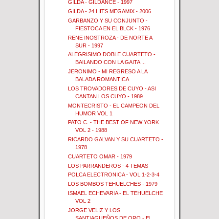
GILDA - GILDANCE - 1997
GILDA - 24 HITS MEGAMIX - 2006
GARBANZO Y SU CONJUNTO -
FIESTOCA EN EL BLCK - 1976
RENE INOSTROZA - DE NORTE A
SUR - 1997
ALEGRISIMO DOBLE CUARTETO -
BAILANDO CON LA GAITA ...
JERONIMO - MI REGRESO A LA
BALADA ROMANTICA
LOS TROVADORES DE CUYO - ASI
CANTAN LOS CUYO - 1989
MONTECRISTO - EL CAMPEON DEL
HUMOR VOL 1
PATO C. - THE BEST OF NEW YORK
VOL 2 - 1988
RICARDO GALVAN Y SU CUARTETO -
1978
CUARTETO OMAR - 1979
LOS PARRANDEROS - 4 TEMAS
POLCA ELECTRONICA - VOL 1-2-3-4
LOS BOMBOS TEHUELCHES - 1979
ISMAEL ECHEVARIA - EL TEHUELCHE
VOL 2
JORGE VELIZ Y LOS
SANTIAGUEÑOS DE ORO - EL