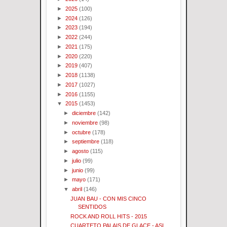
►
2025
(100)
►
2024
(126)
►
2023
(194)
►
2022
(244)
►
2021
(175)
►
2020
(220)
►
2019
(407)
►
2018
(1138)
►
2017
(1027)
►
2016
(1155)
▼
2015
(1453)
►
diciembre
(142)
►
noviembre
(98)
►
octubre
(178)
►
septiembre
(118)
►
agosto
(115)
►
julio
(99)
►
junio
(99)
►
mayo
(171)
▼
abril
(146)
JUAN BAU - CON MIS CINCO
SENTIDOS
ROCK AND ROLL HITS - 2015
CUARTETO PALAIS DE GLACE - ASI