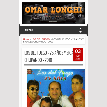
MENU
Home
»
LOS DEL FUEGO
»
LOS DEL FUEGO - 25 AÑOS Y
SIGANLA CHUPANDO - 2010
03
LOS DEL FUEGO - 25 AÑOS Y SIGANLA
Apr
CHUPANDO - 2010
2015