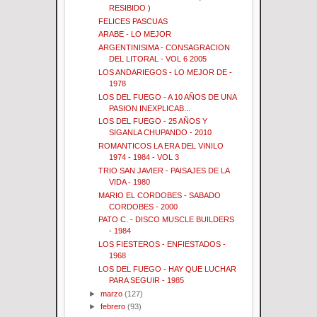
RESIBIDO )
FELICES PASCUAS
ARABE - LO MEJOR
ARGENTINISIMA - CONSAGRACION
DEL LITORAL - VOL 6 2005
LOS ANDARIEGOS - LO MEJOR DE -
1978
LOS DEL FUEGO - A 10 AÑOS DE UNA
PASION INEXPLICAB...
LOS DEL FUEGO - 25 AÑOS Y
SIGANLA CHUPANDO - 2010
ROMANTICOS LA ERA DEL VINILO
1974 - 1984 - VOL 3
TRIO SAN JAVIER - PAISAJES DE LA
VIDA - 1980
MARIO EL CORDOBES - SABADO
CORDOBES - 2000
PATO C. - DISCO MUSCLE BUILDERS
- 1984
LOS FIESTEROS - ENFIESTADOS -
1968
LOS DEL FUEGO - HAY QUE LUCHAR
PARA SEGUIR - 1985
►
marzo
(127)
►
febrero
(93)