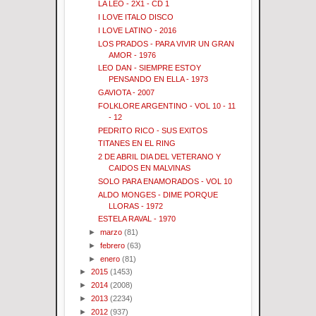
LA LEO - 2X1 - CD 1
I LOVE ITALO DISCO
I LOVE LATINO - 2016
LOS PRADOS - PARA VIVIR UN GRAN
AMOR - 1976
LEO DAN - SIEMPRE ESTOY
PENSANDO EN ELLA - 1973
GAVIOTA - 2007
FOLKLORE ARGENTINO - VOL 10 - 11
- 12
PEDRITO RICO - SUS EXITOS
TITANES EN EL RING
2 DE ABRIL DIA DEL VETERANO Y
CAIDOS EN MALVINAS
SOLO PARA ENAMORADOS - VOL 10
ALDO MONGES - DIME PORQUE
LLORAS - 1972
ESTELA RAVAL - 1970
►
marzo
(81)
►
febrero
(63)
►
enero
(81)
►
2015
(1453)
►
2014
(2008)
►
2013
(2234)
►
2012
(937)