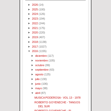
►
2026
(14)
►
2025
(100)
►
2024
(126)
►
2023
(194)
►
2022
(244)
►
2021
(175)
►
2020
(220)
►
2019
(407)
►
2018
(1138)
►
2017
(1027)
▼
2016
(1155)
►
diciembre
(117)
►
noviembre
(105)
►
octubre
(99)
►
septiembre
(63)
►
agosto
(125)
►
julio
(130)
►
junio
(106)
►
mayo
(98)
▼
abril
(87)
MUSICA PODEROSA - VOL 13 - 1978
ROBERTO GOYENECHE - TANGOS
DEL SUR
ROBERTO GOYENECHE - EL