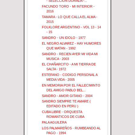
- SELECCION DORADA -...
FACUNDO TORO - MI INTERIOR -
2016
TAMARA - LO QUE CALLA EL ALMA -
2015
FOLKLORE ARGENTINO - VOL 13 - 14
- 15
SANDRO - UN IDOLO - 1977
EL NEGRO ALVAREZ - HAY HUMORES
QUE MATAN - 1992
SANDRO - RECIEN AYER MI VIDA MI
MUSICA - 2003
EL CHAÑARCITO - A MI TIERRA DE
SALTA - 1972
ESTEFANO - CODIGO PERSONAL A
MEDIA VIDA - 2005
EN MEMORIA POR EL FALLECIMINTO
DEL AMIGO PABLO BEL...
SANDRO - AMOR GITANO - 2004
SANDRO SIEMPRE TE AMARE (
EDITADO EN PERU )
CUBA LIBRE - ORQUESTA
ROMANTICOS DE CUBA
PALA AGUILERA
LOS PALMAREÑOS - RUMBEANDO AL
PAGO - 1994