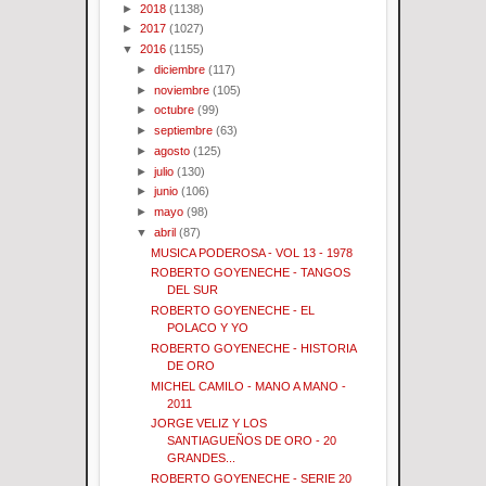
►
2018
(1138)
►
2017
(1027)
▼
2016
(1155)
►
diciembre
(117)
►
noviembre
(105)
►
octubre
(99)
►
septiembre
(63)
►
agosto
(125)
►
julio
(130)
►
junio
(106)
►
mayo
(98)
▼
abril
(87)
MUSICA PODEROSA - VOL 13 - 1978
ROBERTO GOYENECHE - TANGOS
DEL SUR
ROBERTO GOYENECHE - EL
POLACO Y YO
ROBERTO GOYENECHE - HISTORIA
DE ORO
MICHEL CAMILO - MANO A MANO -
2011
JORGE VELIZ Y LOS
SANTIAGUEÑOS DE ORO - 20
GRANDES...
ROBERTO GOYENECHE - SERIE 20