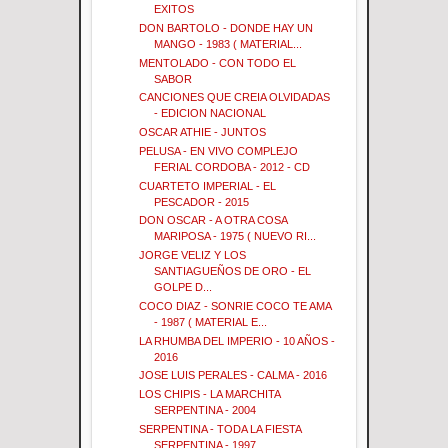
EXITOS
DON BARTOLO - DONDE HAY UN
MANGO - 1983 ( MATERIAL...
MENTOLADO - CON TODO EL
SABOR
CANCIONES QUE CREIA OLVIDADAS
- EDICION NACIONAL
OSCAR ATHIE - JUNTOS
PELUSA - EN VIVO COMPLEJO
FERIAL CORDOBA - 2012 - CD
CUARTETO IMPERIAL - EL
PESCADOR - 2015
DON OSCAR - A OTRA COSA
MARIPOSA - 1975 ( NUEVO RI...
JORGE VELIZ Y LOS
SANTIAGUEÑOS DE ORO - EL
GOLPE D...
COCO DIAZ - SONRIE COCO TE AMA
- 1987 ( MATERIAL E...
LA RHUMBA DEL IMPERIO - 10 AÑOS -
2016
JOSE LUIS PERALES - CALMA - 2016
LOS CHIPIS - LA MARCHITA
SERPENTINA - 2004
SERPENTINA - TODA LA FIESTA
SERPENTINA - 1997