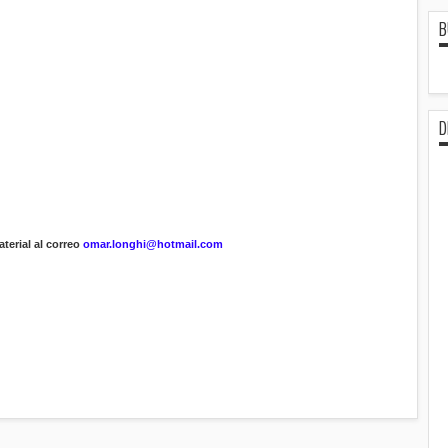
B
D
terial al correo
omar.longhi@hotmail.com