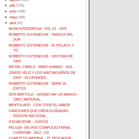
►
julio
(130)
►
junio
(106)
►
mayo
(98)
▼
abril
(87)
MUSICA PODEROSA - VOL 13 - 1978
ROBERTO GOYENECHE - TANGOS DEL
SUR
ROBERTO GOYENECHE - EL POLACO Y
YO
ROBERTO GOYENECHE - HISTORIA DE
ORO
MICHEL CAMILO - MANO A MANO - 2011
JORGE VELIZ Y LOS SANTIAGUEÑOS DE
ORO - 20 GRANDES...
ROBERTO GOYENECHE - SERIE 20
EXITOS
DON BARTOLO - DONDE HAY UN MANGO -
1983 ( MATERIAL...
MENTOLADO - CON TODO EL SABOR
CANCIONES QUE CREIA OLVIDADAS -
EDICION NACIONAL
OSCAR ATHIE - JUNTOS
PELUSA - EN VIVO COMPLEJO FERIAL
CORDOBA - 2012 - CD
CUARTETO IMPERIAL - EL PESCADOR -