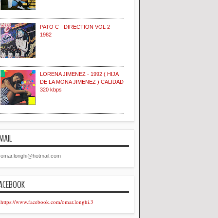
PATO C - DIRECTION VOL 2 -
1982
LORENA JIMENEZ - 1992 ( HIJA
DE LA MONA JIMENEZ ) CALIDAD
320 kbps
MAIL
omar.longhi@hotmail.com
ACEBOOK
https://www.facebook.com/omar.longhi.3