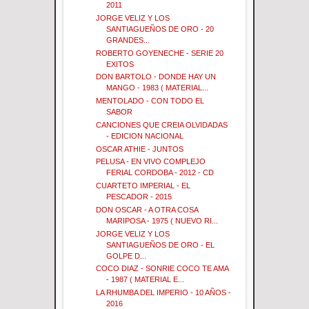
2011
JORGE VELIZ Y LOS
SANTIAGUEÑOS DE ORO - 20
GRANDES...
ROBERTO GOYENECHE - SERIE 20
EXITOS
DON BARTOLO - DONDE HAY UN
MANGO - 1983 ( MATERIAL...
MENTOLADO - CON TODO EL
SABOR
CANCIONES QUE CREIA OLVIDADAS
- EDICION NACIONAL
OSCAR ATHIE - JUNTOS
PELUSA - EN VIVO COMPLEJO
FERIAL CORDOBA - 2012 - CD
CUARTETO IMPERIAL - EL
PESCADOR - 2015
DON OSCAR - A OTRA COSA
MARIPOSA - 1975 ( NUEVO RI...
JORGE VELIZ Y LOS
SANTIAGUEÑOS DE ORO - EL
GOLPE D...
COCO DIAZ - SONRIE COCO TE AMA
- 1987 ( MATERIAL E...
LA RHUMBA DEL IMPERIO - 10 AÑOS -
2016