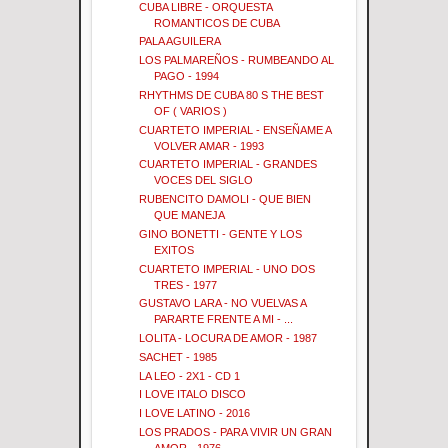
CUBA LIBRE - ORQUESTA
ROMANTICOS DE CUBA
PALA AGUILERA
LOS PALMAREÑOS - RUMBEANDO AL
PAGO - 1994
RHYTHMS DE CUBA 80 S THE BEST
OF ( VARIOS )
CUARTETO IMPERIAL - ENSEÑAME A
VOLVER AMAR - 1993
CUARTETO IMPERIAL - GRANDES
VOCES DEL SIGLO
RUBENCITO DAMOLI - QUE BIEN
QUE MANEJA
GINO BONETTI - GENTE Y LOS
EXITOS
CUARTETO IMPERIAL - UNO DOS
TRES - 1977
GUSTAVO LARA - NO VUELVAS A
PARARTE FRENTE A MI - ...
LOLITA - LOCURA DE AMOR - 1987
SACHET - 1985
LA LEO - 2X1 - CD 1
I LOVE ITALO DISCO
I LOVE LATINO - 2016
LOS PRADOS - PARA VIVIR UN GRAN
AMOR - 1976