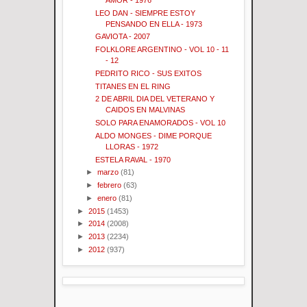
LEO DAN - SIEMPRE ESTOY
PENSANDO EN ELLA - 1973
GAVIOTA - 2007
FOLKLORE ARGENTINO - VOL 10 - 11
- 12
PEDRITO RICO - SUS EXITOS
TITANES EN EL RING
2 DE ABRIL DIA DEL VETERANO Y
CAIDOS EN MALVINAS
SOLO PARA ENAMORADOS - VOL 10
ALDO MONGES - DIME PORQUE
LLORAS - 1972
ESTELA RAVAL - 1970
►
marzo
(81)
►
febrero
(63)
►
enero
(81)
►
2015
(1453)
►
2014
(2008)
►
2013
(2234)
►
2012
(937)