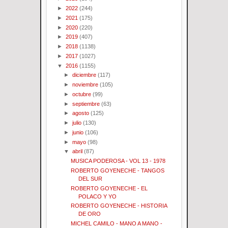
►
2022
(244)
►
2021
(175)
►
2020
(220)
►
2019
(407)
►
2018
(1138)
►
2017
(1027)
▼
2016
(1155)
►
diciembre
(117)
►
noviembre
(105)
►
octubre
(99)
►
septiembre
(63)
►
agosto
(125)
►
julio
(130)
►
junio
(106)
►
mayo
(98)
▼
abril
(87)
MUSICA PODEROSA - VOL 13 - 1978
ROBERTO GOYENECHE - TANGOS
DEL SUR
ROBERTO GOYENECHE - EL
POLACO Y YO
ROBERTO GOYENECHE - HISTORIA
DE ORO
MICHEL CAMILO - MANO A MANO -