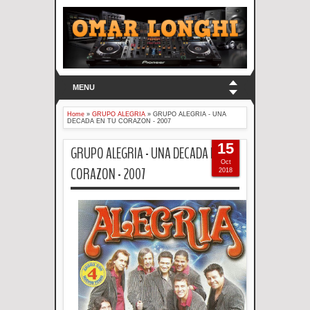
MENU
Home
»
GRUPO ALEGRIA
»
GRUPO ALEGRIA - UNA
DECADA EN TU CORAZON - 2007
15
GRUPO ALEGRIA - UNA DECADA EN TU
Oct
CORAZON - 2007
2018