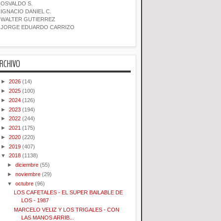
OSVALDO S.
IGNACIO DANIEL C.
WALTER GUTIERREZ
JORGE EDUARDO CARRIZO
RCHIVO
►
2026
(14)
►
2025
(100)
►
2024
(126)
►
2023
(194)
►
2022
(244)
►
2021
(175)
►
2020
(220)
►
2019
(407)
▼
2018
(1138)
►
diciembre
(55)
►
noviembre
(29)
▼
octubre
(96)
LOS CAFETALES - EL SUPER BAILABLE DE
LOS - 1987
MARCELO VELIZ Y LOS TRIGALES - CON
LAS MANOS ARRIB...