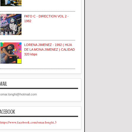
PATO C - DIRECTION VOL 2 -
1982
LORENA JIMENEZ - 1992 ( HIJA
DE LA MONA JIMENEZ ) CALIDAD
320 kbps
MAIL
omar.longhi@hotmail.com
ACEBOOK
https://www.facebook.com/omar.longhi.3