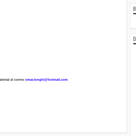
B
D
terial al correo
omar.longhi@hotmail.com