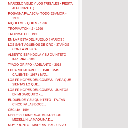
MARCELO VELIZ Y LOS TRIGALES - FIESTA
ALUCINANTE (...
ROSANNA FALASCA - TODO ES AMOR -
1969
RIQUELME - QUIEN - 1996
TROPIMATCH - 2 - 1996
TROPIMATCH - 1996
EN LA FIESTA DEL PUEBLO ( VARIOS )
LOS SANTIAGUEÑOS DE ORO - 37 AÑOS
CON LA MUSICA
ALBERTO ESPINDOLA Y SU QUINTETO
IMPERIAL - 2018
TYAGO GRIFFO - ADELANTO - 2018
EDUARDO ADAMO - EL BAILE MAS
CALIENTE - 1987 ( MAT...
LOS PRINCIPES DEL COMPAS - PARA QUE
SIENTAS LO QUE...
LOS PRINCIPES DEL COMPAS - JUNTOS
EN MI BARQUITO -...
EL DUENDE Y SU QUINTETO - FALTAN
CINCO PA LAS DOCE...
CECILIA - 1994
DESDE SUDAMERICA PARA DISCOS
MEDELLIN LA MAQUINA D...
MUY PRONTO - MATERIAL EXCLUSIVO