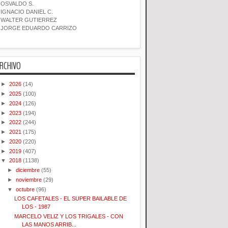
OSVALDO S.
IGNACIO DANIEL C.
WALTER GUTIERREZ
JORGE EDUARDO CARRIZO
RCHIVO
►
2026
(14)
►
2025
(100)
►
2024
(126)
►
2023
(194)
►
2022
(244)
►
2021
(175)
►
2020
(220)
►
2019
(407)
▼
2018
(1138)
►
diciembre
(55)
►
noviembre
(29)
▼
octubre
(96)
LOS CAFETALES - EL SUPER BAILABLE DE
LOS - 1987
MARCELO VELIZ Y LOS TRIGALES - CON
LAS MANOS ARRIB...