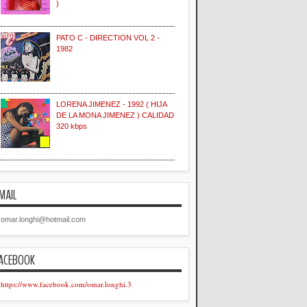
)
PATO C - DIRECTION VOL 2 -
1982
LORENA JIMENEZ - 1992 ( HIJA
DE LA MONA JIMENEZ ) CALIDAD
320 kbps
MAIL
omar.longhi@hotmail.com
ACEBOOK
https://www.facebook.com/omar.longhi.3