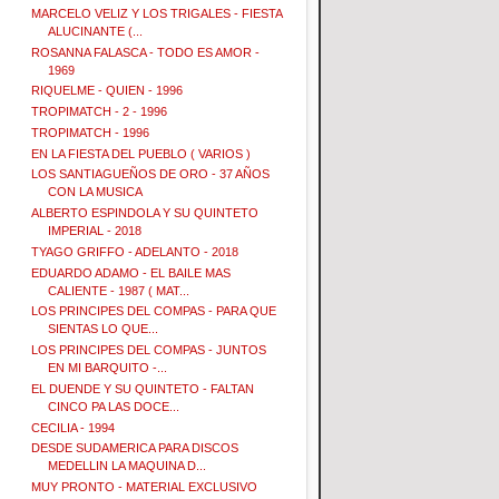
MARCELO VELIZ Y LOS TRIGALES - FIESTA
ALUCINANTE (...
ROSANNA FALASCA - TODO ES AMOR -
1969
RIQUELME - QUIEN - 1996
TROPIMATCH - 2 - 1996
TROPIMATCH - 1996
EN LA FIESTA DEL PUEBLO ( VARIOS )
LOS SANTIAGUEÑOS DE ORO - 37 AÑOS
CON LA MUSICA
ALBERTO ESPINDOLA Y SU QUINTETO
IMPERIAL - 2018
TYAGO GRIFFO - ADELANTO - 2018
EDUARDO ADAMO - EL BAILE MAS
CALIENTE - 1987 ( MAT...
LOS PRINCIPES DEL COMPAS - PARA QUE
SIENTAS LO QUE...
LOS PRINCIPES DEL COMPAS - JUNTOS
EN MI BARQUITO -...
EL DUENDE Y SU QUINTETO - FALTAN
CINCO PA LAS DOCE...
CECILIA - 1994
DESDE SUDAMERICA PARA DISCOS
MEDELLIN LA MAQUINA D...
MUY PRONTO - MATERIAL EXCLUSIVO