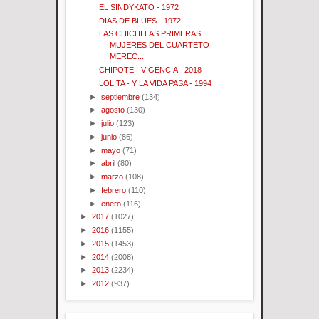
EL SINDYKATO - 1972
DIAS DE BLUES - 1972
LAS CHICHI LAS PRIMERAS
MUJERES DEL CUARTETO
MEREC...
CHIPOTE - VIGENCIA - 2018
LOLITA - Y LA VIDA PASA - 1994
►
septiembre
(134)
►
agosto
(130)
►
julio
(123)
►
junio
(86)
►
mayo
(71)
►
abril
(80)
►
marzo
(108)
►
febrero
(110)
►
enero
(116)
►
2017
(1027)
►
2016
(1155)
►
2015
(1453)
►
2014
(2008)
►
2013
(2234)
►
2012
(937)