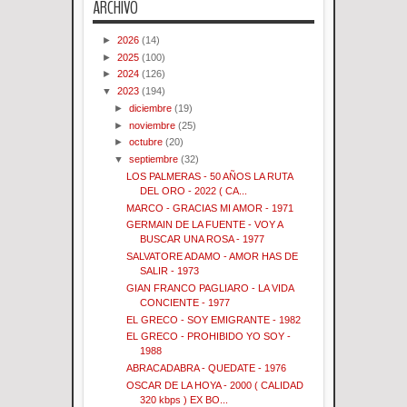
ARCHIVO
►
2026
(14)
►
2025
(100)
►
2024
(126)
▼
2023
(194)
►
diciembre
(19)
►
noviembre
(25)
►
octubre
(20)
▼
septiembre
(32)
LOS PALMERAS - 50 AÑOS LA RUTA
DEL ORO - 2022 ( CA...
MARCO - GRACIAS MI AMOR - 1971
GERMAIN DE LA FUENTE - VOY A
BUSCAR UNA ROSA - 1977
SALVATORE ADAMO - AMOR HAS DE
SALIR - 1973
GIAN FRANCO PAGLIARO - LA VIDA
CONCIENTE - 1977
EL GRECO - SOY EMIGRANTE - 1982
EL GRECO - PROHIBIDO YO SOY -
1988
ABRACADABRA - QUEDATE - 1976
OSCAR DE LA HOYA - 2000 ( CALIDAD
320 kbps ) EX BO...