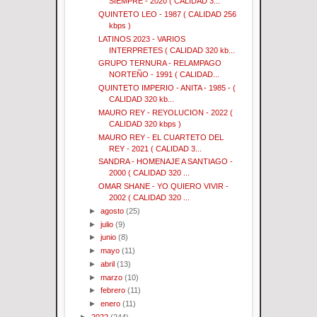
SIEMPRE - 2020 ( CALIDAD 3...
QUINTETO LEO - 1987 ( CALIDAD 256
kbps )
LATINOS 2023 - VARIOS
INTERPRETES ( CALIDAD 320 kb...
GRUPO TERNURA - RELAMPAGO
NORTEÑO - 1991 ( CALIDAD...
QUINTETO IMPERIO - ANITA - 1985 - (
CALIDAD 320 kb...
MAURO REY - REYOLUCION - 2022 (
CALIDAD 320 kbps )
MAURO REY - EL CUARTETO DEL
REY - 2021 ( CALIDAD 3...
SANDRA - HOMENAJE A SANTIAGO -
2000 ( CALIDAD 320 ...
OMAR SHANE - YO QUIERO VIVIR -
2002 ( CALIDAD 320 ...
►
agosto
(25)
►
julio
(9)
►
junio
(8)
►
mayo
(11)
►
abril
(13)
►
marzo
(10)
►
febrero
(11)
►
enero
(11)
►
2022
(244)