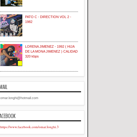
PATO C - DIRECTION VOL 2 -
1982
LORENA JIMENEZ - 1992 ( HIJA
DE LA MONA JIMENEZ ) CALIDAD
320 kbps
MAIL
omar.longhi@hotmail.com
ACEBOOK
https://www.facebook.com/omar.longhi.3