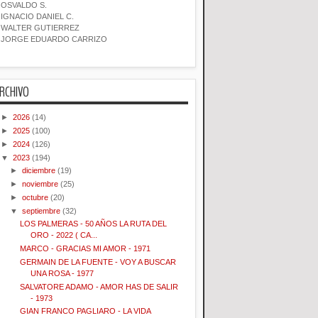
OSVALDO S.
IGNACIO DANIEL C.
WALTER GUTIERREZ
JORGE EDUARDO CARRIZO
RCHIVO
►
2026
(14)
►
2025
(100)
►
2024
(126)
▼
2023
(194)
►
diciembre
(19)
►
noviembre
(25)
►
octubre
(20)
▼
septiembre
(32)
LOS PALMERAS - 50 AÑOS LA RUTA DEL
ORO - 2022 ( CA...
MARCO - GRACIAS MI AMOR - 1971
GERMAIN DE LA FUENTE - VOY A BUSCAR
UNA ROSA - 1977
SALVATORE ADAMO - AMOR HAS DE SALIR
- 1973
GIAN FRANCO PAGLIARO - LA VIDA