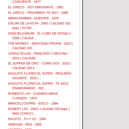
CONCIENTE - 1977
EL GRECO - SOY EMIGRANTE - 1982
EL GRECO - PROHIBIDO YO SOY - 1988
ABRACADABRA - QUEDATE - 1976
OSCAR DE LA HOYA - 2000 ( CALIDAD 320
kbps ) EX BO...
GRACIELA MAURI - EL CUBO DE DONALU -
2000 ( CALIDA...
THE MONKEY - IDENTIDAD PROPIA - 2023 (
CALIDAD 320...
JORGE ROJAS - PRINCIPIO Y DESTINO -
2023 ( CALIDAD...
EL SUPPER DE ORO - COMO VOS - 2015 (
CALIDAD 320 k...
HUGUITO FLORES EL SUPER - PEQUEÑO
GIGANTE - 2020 (...
HUGUITO FLORES EL SUPER - TE SIGO
ENAMORANDO - 202...
ROBERTO LIVI - CUIDADO AMOR
CUIDADO - 1979
MARCELO DUPRE - IDOLO - 1984
ROBERT LIVI - 1964 ( CALIDAD 320 kbps )
MAS CONOCI...
FAUSTO - TU Y YO - 1984
VANESSA - VIDA - 1989