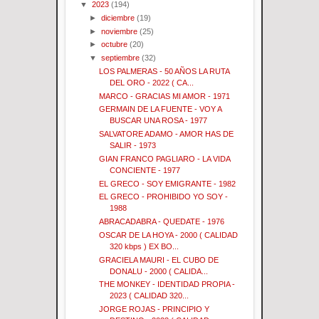
▼
2023
(194)
►
diciembre
(19)
►
noviembre
(25)
►
octubre
(20)
▼
septiembre
(32)
LOS PALMERAS - 50 AÑOS LA RUTA
DEL ORO - 2022 ( CA...
MARCO - GRACIAS MI AMOR - 1971
GERMAIN DE LA FUENTE - VOY A
BUSCAR UNA ROSA - 1977
SALVATORE ADAMO - AMOR HAS DE
SALIR - 1973
GIAN FRANCO PAGLIARO - LA VIDA
CONCIENTE - 1977
EL GRECO - SOY EMIGRANTE - 1982
EL GRECO - PROHIBIDO YO SOY -
1988
ABRACADABRA - QUEDATE - 1976
OSCAR DE LA HOYA - 2000 ( CALIDAD
320 kbps ) EX BO...
GRACIELA MAURI - EL CUBO DE
DONALU - 2000 ( CALIDA...
THE MONKEY - IDENTIDAD PROPIA -
2023 ( CALIDAD 320...
JORGE ROJAS - PRINCIPIO Y