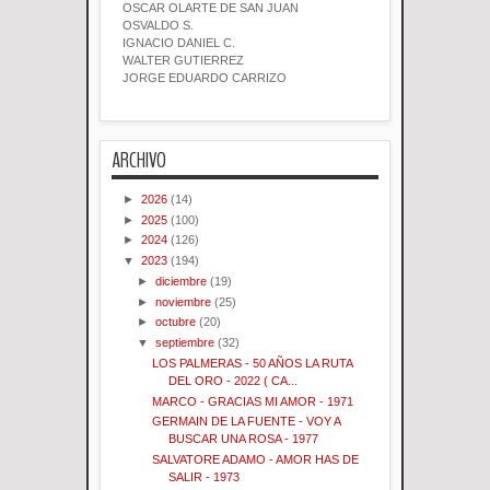
OSCAR OLARTE DE SAN JUAN
OSVALDO S.
IGNACIO DANIEL C.
WALTER GUTIERREZ
JORGE EDUARDO CARRIZO
ARCHIVO
►
2026
(14)
►
2025
(100)
►
2024
(126)
▼
2023
(194)
►
diciembre
(19)
►
noviembre
(25)
►
octubre
(20)
▼
septiembre
(32)
LOS PALMERAS - 50 AÑOS LA RUTA
DEL ORO - 2022 ( CA...
MARCO - GRACIAS MI AMOR - 1971
GERMAIN DE LA FUENTE - VOY A
BUSCAR UNA ROSA - 1977
SALVATORE ADAMO - AMOR HAS DE
SALIR - 1973