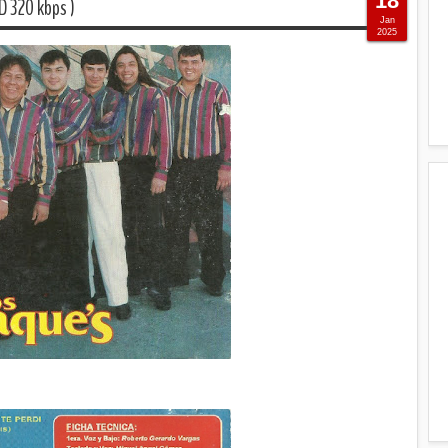
18
D 320 kbps )
Jan
2025