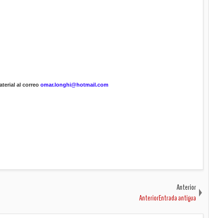
terial al correo
omar.longhi@hotmail.com
Anterior
AnteriorEntrada antigua