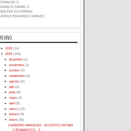
OSVALDO S.
IGNACIO DANIEL C.
WALTER GUTIERREZ
JORGE EDUARDO CARRIZO
RCHIVO
►
2026
(14)
▼
2025
(100)
►
diciembre
(1)
►
noviembre
(2)
►
octubre
(5)
►
septiembre
(4)
►
agosto
(11)
►
julio
(4)
►
junio
(9)
►
mayo
(4)
►
abril
(5)
►
marzo
(12)
►
febrero
(8)
▼
enero
(35)
LISANDRO MARQUEZ - ACUSTICO INTIMO
Y ROMANTICO - 2...