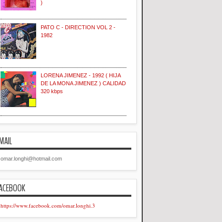
)
PATO C - DIRECTION VOL 2 -
1982
LORENA JIMENEZ - 1992 ( HIJA
DE LA MONA JIMENEZ ) CALIDAD
320 kbps
MAIL
omar.longhi@hotmail.com
ACEBOOK
https://www.facebook.com/omar.longhi.3