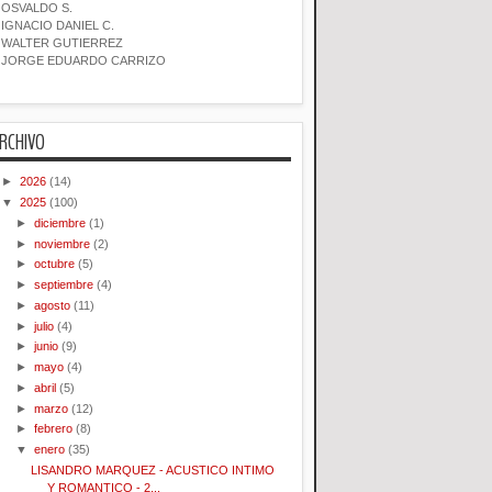
OSVALDO S.
IGNACIO DANIEL C.
WALTER GUTIERREZ
JORGE EDUARDO CARRIZO
RCHIVO
►
2026
(14)
▼
2025
(100)
►
diciembre
(1)
►
noviembre
(2)
►
octubre
(5)
►
septiembre
(4)
►
agosto
(11)
►
julio
(4)
►
junio
(9)
►
mayo
(4)
►
abril
(5)
►
marzo
(12)
►
febrero
(8)
▼
enero
(35)
LISANDRO MARQUEZ - ACUSTICO INTIMO
Y ROMANTICO - 2...