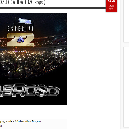
03
24 ( CALIDAD 320 kbps )
Jan
2025