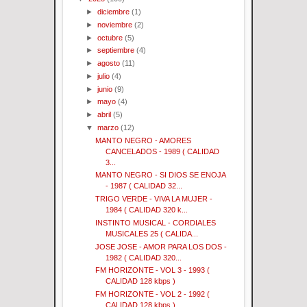
►
diciembre
(1)
►
noviembre
(2)
►
octubre
(5)
►
septiembre
(4)
►
agosto
(11)
►
julio
(4)
►
junio
(9)
►
mayo
(4)
►
abril
(5)
▼
marzo
(12)
MANTO NEGRO - AMORES
CANCELADOS - 1989 ( CALIDAD
3...
MANTO NEGRO - SI DIOS SE ENOJA
- 1987 ( CALIDAD 32...
TRIGO VERDE - VIVA LA MUJER -
1984 ( CALIDAD 320 k...
INSTINTO MUSICAL - CORDIALES
MUSICALES 25 ( CALIDA...
JOSE JOSE - AMOR PARA LOS DOS -
1982 ( CALIDAD 320...
FM HORIZONTE - VOL 3 - 1993 (
CALIDAD 128 kbps )
FM HORIZONTE - VOL 2 - 1992 (
CALIDAD 128 kbps )