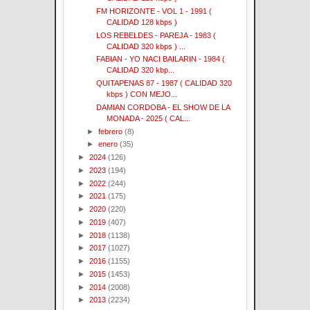
FM HORIZONTE - VOL 1 - 1991 (
CALIDAD 128 kbps )
LOS REBELDES - PAREJA - 1983 (
CALIDAD 320 kbps ) ...
FABIAN - YO NACI BAILARIN - 1984 (
CALIDAD 320 kbp...
QUITAPENAS 87 - 1987 ( CALIDAD 320
kbps ) CON MEJO...
DAMIAN CORDOBA - EL SHOW DE LA
MONADA - 2025 ( CAL...
►
febrero
(8)
►
enero
(35)
►
2024
(126)
►
2023
(194)
►
2022
(244)
►
2021
(175)
►
2020
(220)
►
2019
(407)
►
2018
(1138)
►
2017
(1027)
►
2016
(1155)
►
2015
(1453)
►
2014
(2008)
►
2013
(2234)