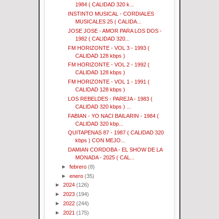
1984 ( CALIDAD 320 k...
INSTINTO MUSICAL - CORDIALES
MUSICALES 25 ( CALIDA...
JOSE JOSE - AMOR PARA LOS DOS -
1982 ( CALIDAD 320...
FM HORIZONTE - VOL 3 - 1993 (
CALIDAD 128 kbps )
FM HORIZONTE - VOL 2 - 1992 (
CALIDAD 128 kbps )
FM HORIZONTE - VOL 1 - 1991 (
CALIDAD 128 kbps )
LOS REBELDES - PAREJA - 1983 (
CALIDAD 320 kbps ) ...
FABIAN - YO NACI BAILARIN - 1984 (
CALIDAD 320 kbp...
QUITAPENAS 87 - 1987 ( CALIDAD 320
kbps ) CON MEJO...
DAMIAN CORDOBA - EL SHOW DE LA
MONADA - 2025 ( CAL...
►
febrero
(8)
►
enero
(35)
►
2024
(126)
►
2023
(194)
►
2022
(244)
►
2021
(175)