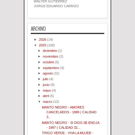
WALTER GUTIERREZ
JORGE EDUARDO CARRIZO
ARCHIVO
►
2026
(14)
▼
2025
(100)
►
diciembre
(1)
►
noviembre
(2)
►
octubre
(5)
►
septiembre
(4)
►
agosto
(11)
►
julio
(4)
►
junio
(9)
►
mayo
(4)
►
abril
(5)
▼
marzo
(12)
MANTO NEGRO - AMORES
CANCELADOS - 1989 ( CALIDAD
3...
MANTO NEGRO - SI DIOS SE ENOJA
- 1987 ( CALIDAD 32...
TRIGO VERDE - VIVA LA MUJER -