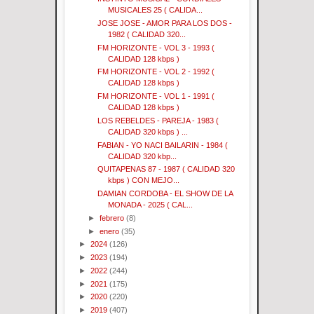
MUSICALES 25 ( CALIDA...
JOSE JOSE - AMOR PARA LOS DOS -
1982 ( CALIDAD 320...
FM HORIZONTE - VOL 3 - 1993 (
CALIDAD 128 kbps )
FM HORIZONTE - VOL 2 - 1992 (
CALIDAD 128 kbps )
FM HORIZONTE - VOL 1 - 1991 (
CALIDAD 128 kbps )
LOS REBELDES - PAREJA - 1983 (
CALIDAD 320 kbps ) ...
FABIAN - YO NACI BAILARIN - 1984 (
CALIDAD 320 kbp...
QUITAPENAS 87 - 1987 ( CALIDAD 320
kbps ) CON MEJO...
DAMIAN CORDOBA - EL SHOW DE LA
MONADA - 2025 ( CAL...
►
febrero
(8)
►
enero
(35)
►
2024
(126)
►
2023
(194)
►
2022
(244)
►
2021
(175)
►
2020
(220)
►
2019
(407)