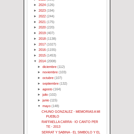
►
2024
(126)
►
2023
(194)
►
2022
(244)
►
2021
(175)
►
2020
(220)
►
2019
(407)
►
2018
(1138)
►
2017
(1027)
►
2016
(1155)
►
2015
(1453)
▼
2014
(2008)
►
diciembre
(112)
►
noviembre
(103)
►
octubre
(107)
►
septiembre
(132)
►
agosto
(164)
►
julio
(102)
►
junio
(115)
▼
mayo
(148)
CHUNO GONZALEZ - MEMORIAS A MI
PUEBLO
RAFFAELLA CARRA - IO CANTO PER
TE - 2013
SERRAT Y SABINA - EL SIMBOLO Y EL