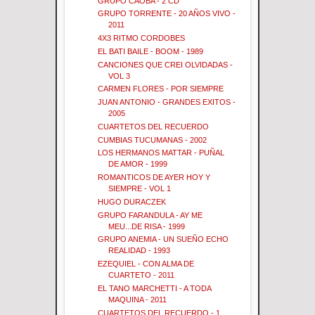
GRUPO CAOBA - 2 CD
GRUPO TORRENTE - 20 AÑOS VIVO -
2011
4X3 RITMO CORDOBES
EL BATI BAILE - BOOM - 1989
CANCIONES QUE CREI OLVIDADAS -
VOL 3
CARMEN FLORES - POR SIEMPRE
JUAN ANTONIO - GRANDES EXITOS -
2005
CUARTETOS DEL RECUERDO
CUMBIAS TUCUMANAS - 2002
LOS HERMANOS MATTAR - PUÑAL
DE AMOR - 1999
ROMANTICOS DE AYER HOY Y
SIEMPRE - VOL 1
HUGO DURACZEK
GRUPO FARANDULA - AY ME
MEU...DE RISA - 1999
GRUPO ANEMIA - UN SUEÑO ECHO
REALIDAD - 1993
EZEQUIEL - CON ALMA DE
CUARTETO - 2011
EL TANO MARCHETTI - A TODA
MAQUINA - 2011
CUARTETOS DEL RECUERDO - 1