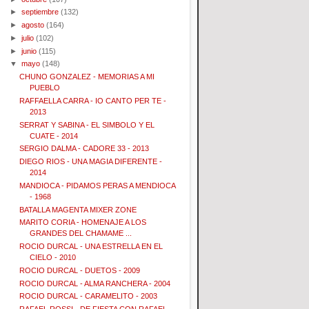
►
septiembre
(132)
►
agosto
(164)
►
julio
(102)
►
junio
(115)
▼
mayo
(148)
CHUNO GONZALEZ - MEMORIAS A MI
PUEBLO
RAFFAELLA CARRA - IO CANTO PER TE -
2013
SERRAT Y SABINA - EL SIMBOLO Y EL
CUATE - 2014
SERGIO DALMA - CADORE 33 - 2013
DIEGO RIOS - UNA MAGIA DIFERENTE -
2014
MANDIOCA - PIDAMOS PERAS A MENDIOCA
- 1968
BATALLA MAGENTA MIXER ZONE
MARITO CORIA - HOMENAJE A LOS
GRANDES DEL CHAMAME ...
ROCIO DURCAL - UNA ESTRELLA EN EL
CIELO - 2010
ROCIO DURCAL - DUETOS - 2009
ROCIO DURCAL - ALMA RANCHERA - 2004
ROCIO DURCAL - CARAMELITO - 2003