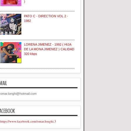
)
PATO C - DIRECTION VOL 2 -
1982
LORENA JIMENEZ - 1992 ( HIJA
DE LA MONA JIMENEZ ) CALIDAD
320 kbps
MAIL
omar.longhi@hotmail.com
ACEBOOK
https://www.facebook.com/omar.longhi.3