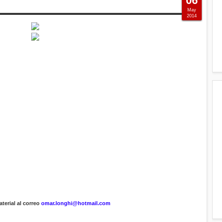
06
May
2014
terial al correo
omar.longhi@hotmail.com