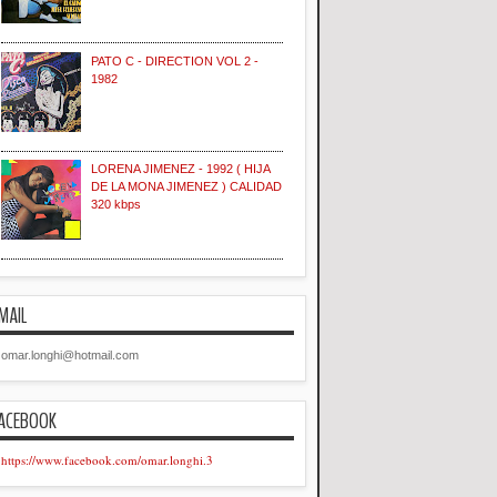
PATO C - DIRECTION VOL 2 -
1982
LORENA JIMENEZ - 1992 ( HIJA
DE LA MONA JIMENEZ ) CALIDAD
320 kbps
MAIL
omar.longhi@hotmail.com
ACEBOOK
https://www.facebook.com/omar.longhi.3