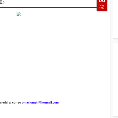
06
TOS
May
2014
terial al correo
omar.longhi@hotmail.com