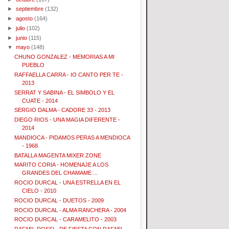
►
septiembre
(132)
►
agosto
(164)
►
julio
(102)
►
junio
(115)
▼
mayo
(148)
CHUNO GONZALEZ - MEMORIAS A MI
PUEBLO
RAFFAELLA CARRA - IO CANTO PER TE -
2013
SERRAT Y SABINA - EL SIMBOLO Y EL
CUATE - 2014
SERGIO DALMA - CADORE 33 - 2013
DIEGO RIOS - UNA MAGIA DIFERENTE -
2014
MANDIOCA - PIDAMOS PERAS A MENDIOCA
- 1968
BATALLA MAGENTA MIXER ZONE
MARITO CORIA - HOMENAJE A LOS
GRANDES DEL CHAMAME ...
ROCIO DURCAL - UNA ESTRELLA EN EL
CIELO - 2010
ROCIO DURCAL - DUETOS - 2009
ROCIO DURCAL - ALMA RANCHERA - 2004
ROCIO DURCAL - CARAMELITO - 2003