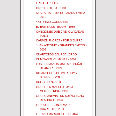
ERIKA LA PEPON
GRUPO CAOBA - 2 CD
GRUPO TORRENTE - 20 AÑOS VIVO -
2011
4X3 RITMO CORDOBES
EL BATI BAILE - BOOM - 1989
CANCIONES QUE CREI OLVIDADAS -
VOL 3
CARMEN FLORES - POR SIEMPRE
JUAN ANTONIO - GRANDES EXITOS -
2005
CUARTETOS DEL RECUERDO
CUMBIAS TUCUMANAS - 2002
LOS HERMANOS MATTAR - PUÑAL
DE AMOR - 1999
ROMANTICOS DE AYER HOY Y
SIEMPRE - VOL 1
HUGO DURACZEK
GRUPO FARANDULA - AY ME
MEU...DE RISA - 1999
GRUPO ANEMIA - UN SUEÑO ECHO
REALIDAD - 1993
EZEQUIEL - CON ALMA DE
CUARTETO - 2011
EL TANO MARCHETTI - A TODA