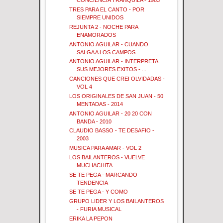
CONCIENCIA TRANQUILA - 1983
TRES PARA EL CANTO - POR
SIEMPRE UNIDOS
REJUNTA 2 - NOCHE PARA
ENAMORADOS
ANTONIO AGUILAR - CUANDO
SALGA A LOS CAMPOS
ANTONIO AGUILAR - INTERPRETA
SUS MEJORES EXITOS - ...
CANCIONES QUE CREI OLVIDADAS -
VOL 4
LOS ORIGINALES DE SAN JUAN - 50
MENTADAS - 2014
ANTONIO AGUILAR - 20 20 CON
BANDA - 2010
CLAUDIO BASSO - TE DESAFIO -
2003
MUSICA PARA AMAR - VOL 2
LOS BAILANTEROS - VUELVE
MUCHACHITA
SE TE PEGA - MARCANDO
TENDENCIA
SE TE PEGA - Y COMO
GRUPO LIDER Y LOS BAILANTEROS
- FURIA MUSICAL
ERIKA LA PEPON