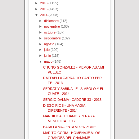
►
2016
(1155)
►
2015
(1453)
▼
2014
(2008)
►
diciembre
(112)
►
noviembre
(103)
►
octubre
(107)
►
septiembre
(132)
►
agosto
(164)
►
julio
(102)
►
junio
(115)
▼
mayo
(148)
CHUNO GONZALEZ - MEMORIAS A MI
PUEBLO
RAFFAELLA CARRA - IO CANTO PER
TE - 2013
SERRAT Y SABINA - EL SIMBOLO Y EL
CUATE - 2014
SERGIO DALMA - CADORE 33 - 2013
DIEGO RIOS - UNA MAGIA
DIFERENTE - 2014
MANDIOCA - PIDAMOS PERAS A
MENDIOCA - 1968
BATALLA MAGENTA MIXER ZONE
MARITO CORIA - HOMENAJE A LOS
GRANDES DEL CHAMAME ...