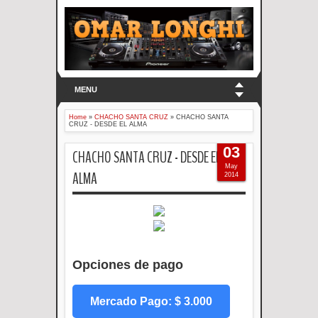
MENU
Home
»
CHACHO SANTA CRUZ
»
CHACHO SANTA
CRUZ - DESDE EL ALMA
03
CHACHO SANTA CRUZ - DESDE EL
May
ALMA
2014
Opciones de pago
Mercado Pago: $ 3.000