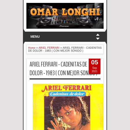
MENU
Home
»
ARIEL FERRARI
»
ARIEL FERRARI - CADENITAS
DE DOLOR - 1983 ( CON MEJOR SONIDO )
05
ARIEL FERRARI - CADENITAS DE
Sep
DOLOR - 1983 ( CON MEJOR SONIDO )
2021