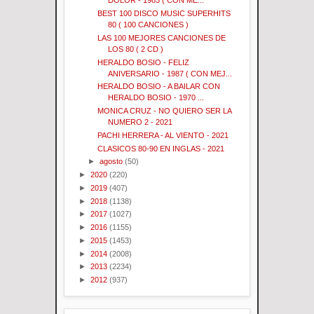
DOLOR - 1983 ( CON ME...
BEST 100 DISCO MUSIC SUPERHITS
80 ( 100 CANCIONES )
LAS 100 MEJORES CANCIONES DE
LOS 80 ( 2 CD )
HERALDO BOSIO - FELIZ
ANIVERSARIO - 1987 ( CON MEJ...
HERALDO BOSIO - A BAILAR CON
HERALDO BOSIO - 1970 ...
MONICA CRUZ - NO QUIERO SER LA
NUMERO 2 - 2021
PACHI HERRERA - AL VIENTO - 2021
CLASICOS 80-90 EN INGLAS - 2021
►
agosto
(50)
►
2020
(220)
►
2019
(407)
►
2018
(1138)
►
2017
(1027)
►
2016
(1155)
►
2015
(1453)
►
2014
(2008)
►
2013
(2234)
►
2012
(937)