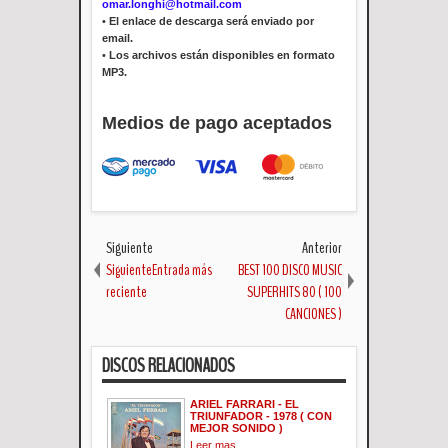
omar.longhi@hotmail.com
•
El enlace de descarga será enviado por
email.
•
Los archivos están disponibles en formato
MP3.
Medios de pago aceptados
Siguiente
Anterior
SiguienteEntrada más
BEST 100 DISCO MUSIC
reciente
SUPERHITS 80 ( 100
CANCIONES )
DISCOS RELACIONADOS
ARIEL FARRARI - EL
TRIUNFADOR - 1978 ( CON
MEJOR SONIDO )
Leer mas