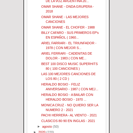
DE LA VOZ ARGENTINA 20...
OMAR SHANE - ONDA GRUPERA -
2018
OMAR SHANE - LAS MEJORES
CANCIONES
OMAR SHANE - EL CHOFER - 1988
BILLY CAFARO - SUS PRIMEROS EP's
EN ESPAÑOL ( 1960...
ARIEL FARRARI - EL TRIUNFADOR -
1978 ( CON MEJOR S...
ARIEL FERRARI - CADENITAS DE
DOLOR - 1983 ( CON ME...
BEST 100 DISCO MUSIC SUPERHITS
80 ( 100 CANCIONES )
LAS 100 MEJORES CANCIONES DE
LOS 80 ( 2 CD )
HERALDO BOSIO - FELIZ
ANIVERSARIO - 1987 ( CON MEJ...
HERALDO BOSIO - A BAILAR CON
HERALDO BOSIO - 1970 ...
MONICA CRUZ - NO QUIERO SER LA
NUMERO 2 - 2021
PACHI HERRERA - AL VIENTO - 2021
CLASICOS 80-90 EN INGLAS - 2021
►
agosto
(50)
►
2020
(220)