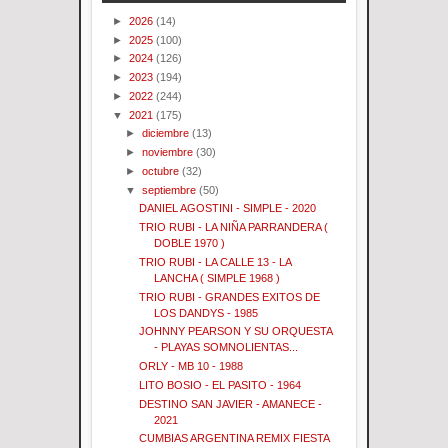
►
2026
(14)
►
2025
(100)
►
2024
(126)
►
2023
(194)
►
2022
(244)
▼
2021
(175)
►
diciembre
(13)
►
noviembre
(30)
►
octubre
(32)
▼
septiembre
(50)
DANIEL AGOSTINI - SIMPLE - 2020
TRIO RUBI - LA NIÑA PARRANDERA (
DOBLE 1970 )
TRIO RUBI - LA CALLE 13 - LA
LANCHA ( SIMPLE 1968 )
TRIO RUBI - GRANDES EXITOS DE
LOS DANDYS - 1985
JOHNNY PEARSON Y SU ORQUESTA
- PLAYAS SOMNOLIENTAS...
ORLY - MB 10 - 1988
LITO BOSIO - EL PASITO - 1964
DESTINO SAN JAVIER - AMANECE -
2021
CUMBIAS ARGENTINA REMIX FIESTA