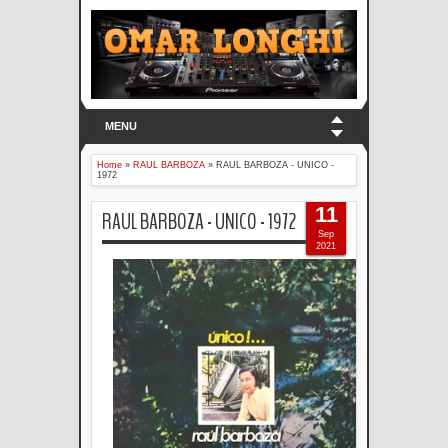
MENU
Home
»
RAUL BARBOZA
»
RAUL BARBOZA - UNICO -
1972
11
RAUL BARBOZA - UNICO - 1972
Sep
2021