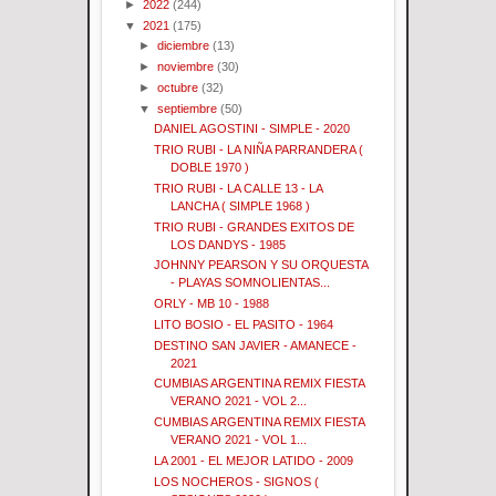
►
2022
(244)
▼
2021
(175)
►
diciembre
(13)
►
noviembre
(30)
►
octubre
(32)
▼
septiembre
(50)
DANIEL AGOSTINI - SIMPLE - 2020
TRIO RUBI - LA NIÑA PARRANDERA (
DOBLE 1970 )
TRIO RUBI - LA CALLE 13 - LA
LANCHA ( SIMPLE 1968 )
TRIO RUBI - GRANDES EXITOS DE
LOS DANDYS - 1985
JOHNNY PEARSON Y SU ORQUESTA
- PLAYAS SOMNOLIENTAS...
ORLY - MB 10 - 1988
LITO BOSIO - EL PASITO - 1964
DESTINO SAN JAVIER - AMANECE -
2021
CUMBIAS ARGENTINA REMIX FIESTA
VERANO 2021 - VOL 2...
CUMBIAS ARGENTINA REMIX FIESTA
VERANO 2021 - VOL 1...
LA 2001 - EL MEJOR LATIDO - 2009
LOS NOCHEROS - SIGNOS (