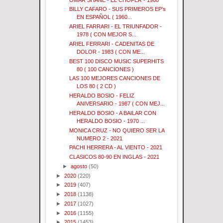
BILLY CAFARO - SUS PRIMEROS EP's
EN ESPAÑOL ( 1960...
ARIEL FARRARI - EL TRIUNFADOR -
1978 ( CON MEJOR S...
ARIEL FERRARI - CADENITAS DE
DOLOR - 1983 ( CON ME...
BEST 100 DISCO MUSIC SUPERHITS
80 ( 100 CANCIONES )
LAS 100 MEJORES CANCIONES DE
LOS 80 ( 2 CD )
HERALDO BOSIO - FELIZ
ANIVERSARIO - 1987 ( CON MEJ...
HERALDO BOSIO - A BAILAR CON
HERALDO BOSIO - 1970 ...
MONICA CRUZ - NO QUIERO SER LA
NUMERO 2 - 2021
PACHI HERRERA - AL VIENTO - 2021
CLASICOS 80-90 EN INGLAS - 2021
►
agosto
(50)
►
2020
(220)
►
2019
(407)
►
2018
(1138)
►
2017
(1027)
►
2016
(1155)
►
2015
(1453)