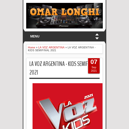
MENU
Home
»
LA VOZ ARGENTINA
»
LA VOZ ARGENTINA -
KIDS SEMIFINAL 2021
07
LA VOZ ARGENTINA - KIDS SEMIFINAL
Sep
2021
2021