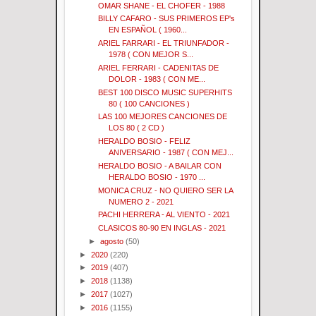
OMAR SHANE - EL CHOFER - 1988
BILLY CAFARO - SUS PRIMEROS EP's
EN ESPAÑOL ( 1960...
ARIEL FARRARI - EL TRIUNFADOR -
1978 ( CON MEJOR S...
ARIEL FERRARI - CADENITAS DE
DOLOR - 1983 ( CON ME...
BEST 100 DISCO MUSIC SUPERHITS
80 ( 100 CANCIONES )
LAS 100 MEJORES CANCIONES DE
LOS 80 ( 2 CD )
HERALDO BOSIO - FELIZ
ANIVERSARIO - 1987 ( CON MEJ...
HERALDO BOSIO - A BAILAR CON
HERALDO BOSIO - 1970 ...
MONICA CRUZ - NO QUIERO SER LA
NUMERO 2 - 2021
PACHI HERRERA - AL VIENTO - 2021
CLASICOS 80-90 EN INGLAS - 2021
►
agosto
(50)
►
2020
(220)
►
2019
(407)
►
2018
(1138)
►
2017
(1027)
►
2016
(1155)