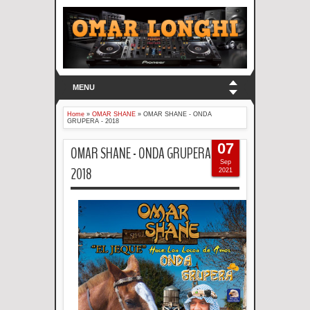
MENU
Home
»
OMAR SHANE
»
OMAR SHANE - ONDA
GRUPERA - 2018
07
OMAR SHANE - ONDA GRUPERA -
Sep
2018
2021