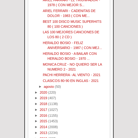
ARIEL FARRARI - EL TRIUNFADOR -
1978 ( CON MEJOR S...
ARIEL FERRARI - CADENITAS DE
DOLOR - 1983 ( CON ME...
BEST 100 DISCO MUSIC SUPERHITS
80 ( 100 CANCIONES )
LAS 100 MEJORES CANCIONES DE
LOS 80 ( 2 CD )
HERALDO BOSIO - FELIZ
ANIVERSARIO - 1987 ( CON MEJ...
HERALDO BOSIO - A BAILAR CON
HERALDO BOSIO - 1970 ...
MONICA CRUZ - NO QUIERO SER LA
NUMERO 2 - 2021
PACHI HERRERA - AL VIENTO - 2021
CLASICOS 80-90 EN INGLAS - 2021
►
agosto
(50)
►
2020
(220)
►
2019
(407)
►
2018
(1138)
►
2017
(1027)
►
2016
(1155)
►
2015
(1453)
►
2014
(2008)
►
2013
(2234)