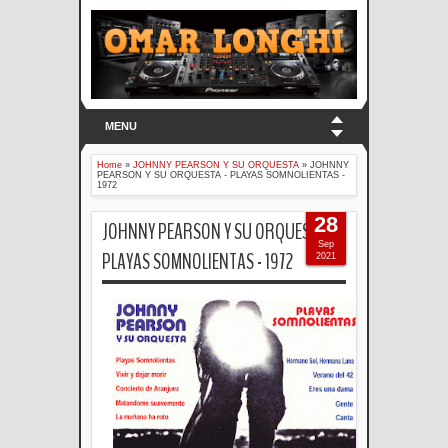
MENU
Home
»
JOHNNY PEARSON Y SU ORQUESTA
»
JOHNNY
PEARSON Y SU ORQUESTA - PLAYAS SOMNOLIENTAS -
1972
28
JOHNNY PEARSON Y SU ORQUESTA -
Sep
PLAYAS SOMNOLIENTAS - 1972
2021