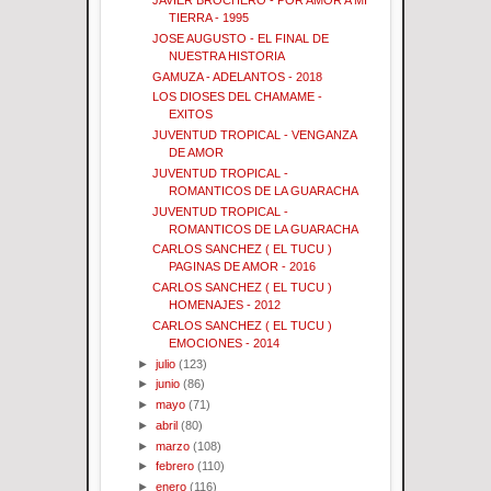
JAVIER BROCHERO - POR AMOR A MI
TIERRA - 1995
JOSE AUGUSTO - EL FINAL DE
NUESTRA HISTORIA
GAMUZA - ADELANTOS - 2018
LOS DIOSES DEL CHAMAME -
EXITOS
JUVENTUD TROPICAL - VENGANZA
DE AMOR
JUVENTUD TROPICAL -
ROMANTICOS DE LA GUARACHA
JUVENTUD TROPICAL -
ROMANTICOS DE LA GUARACHA
CARLOS SANCHEZ ( EL TUCU )
PAGINAS DE AMOR - 2016
CARLOS SANCHEZ ( EL TUCU )
HOMENAJES - 2012
CARLOS SANCHEZ ( EL TUCU )
EMOCIONES - 2014
►
julio
(123)
►
junio
(86)
►
mayo
(71)
►
abril
(80)
►
marzo
(108)
►
febrero
(110)
►
enero
(116)