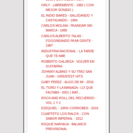
ORLY - LIBREMENTE - 1982 ( CON
MEJOR SONIDO )
EL INDIO BARES - SALUDANDO Y
CASTIGANDO - 1994
CARLOS MOLINA - PA ANDAR SIN
MARCA - 1985
CARLOS ALBERTO TALAS -
FOGONEANDO PA MI GENTE -
1987
INDUSTRIA NACIONAL - LA TARDE
QUE TE AME
ROBERTO GALARZA - VOLVER EN
GUITARRA
JOHNNY ALBINO Y SU TRIO SAN
JUAN - GREATEST HITS
GABY PEREZ - ALGO DE MI - 2016
EL TORO Y LA MANADA - LO QUE
FALTABA - 2001 ( MAT...
ROCK AND ROLL DEL RECUERDO -
VOL 1 Y 2
EZEQUIEL - 100% CORDOBES - 2016
CUARTETO LOS RALOS - CON
SABOR IMPERIAL - 2012
ROQUE NARVAJA - BALANCE
PREVISIONAL