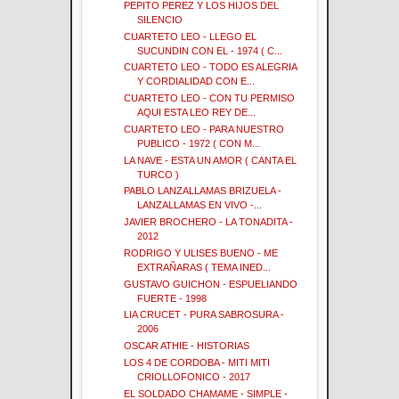
PEPITO PEREZ Y LOS HIJOS DEL
SILENCIO
CUARTETO LEO - LLEGO EL
SUCUNDIN CON EL - 1974 ( C...
CUARTETO LEO - TODO ES ALEGRIA
Y CORDIALIDAD CON E...
CUARTETO LEO - CON TU PERMISO
AQUI ESTA LEO REY DE...
CUARTETO LEO - PARA NUESTRO
PUBLICO - 1972 ( CON M...
LA NAVE - ESTA UN AMOR ( CANTA EL
TURCO )
PABLO LANZALLAMAS BRIZUELA -
LANZALLAMAS EN VIVO -...
JAVIER BROCHERO - LA TONADITA -
2012
RODRIGO Y ULISES BUENO - ME
EXTRAÑARAS ( TEMA INED...
GUSTAVO GUICHON - ESPUELIANDO
FUERTE - 1998
LIA CRUCET - PURA SABROSURA -
2006
OSCAR ATHIE - HISTORIAS
LOS 4 DE CORDOBA - MITI MITI
CRIOLLOFONICO - 2017
EL SOLDADO CHAMAME - SIMPLE -