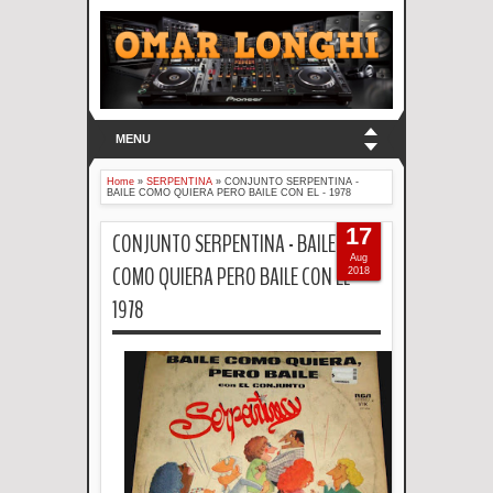
MENU
Home
»
SERPENTINA
»
CONJUNTO SERPENTINA -
BAILE COMO QUIERA PERO BAILE CON EL - 1978
17
CONJUNTO SERPENTINA - BAILE
Aug
COMO QUIERA PERO BAILE CON EL -
2018
1978