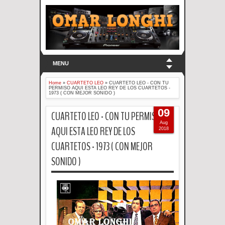
MENU
Home
»
CUARTETO LEO
»
CUARTETO LEO - CON TU
PERMISO AQUI ESTA LEO REY DE LOS CUARTETOS -
1973 ( CON MEJOR SONIDO )
09
CUARTETO LEO - CON TU PERMISO
Aug
AQUI ESTA LEO REY DE LOS
2018
CUARTETOS - 1973 ( CON MEJOR
SONIDO )