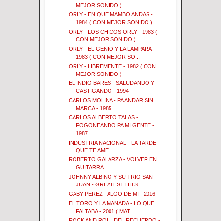
MEJOR SONIDO )
ORLY - EN QUE MAMBO ANDAS -
1984 ( CON MEJOR SONIDO )
ORLY - LOS CHICOS ORLY - 1983 (
CON MEJOR SONIDO )
ORLY - EL GENIO Y LA LAMPARA -
1983 ( CON MEJOR SO...
ORLY - LIBREMENTE - 1982 ( CON
MEJOR SONIDO )
EL INDIO BARES - SALUDANDO Y
CASTIGANDO - 1994
CARLOS MOLINA - PA ANDAR SIN
MARCA - 1985
CARLOS ALBERTO TALAS -
FOGONEANDO PA MI GENTE -
1987
INDUSTRIA NACIONAL - LA TARDE
QUE TE AME
ROBERTO GALARZA - VOLVER EN
GUITARRA
JOHNNY ALBINO Y SU TRIO SAN
JUAN - GREATEST HITS
GABY PEREZ - ALGO DE MI - 2016
EL TORO Y LA MANADA - LO QUE
FALTABA - 2001 ( MAT...
ROCK AND ROLL DEL RECUERDO -