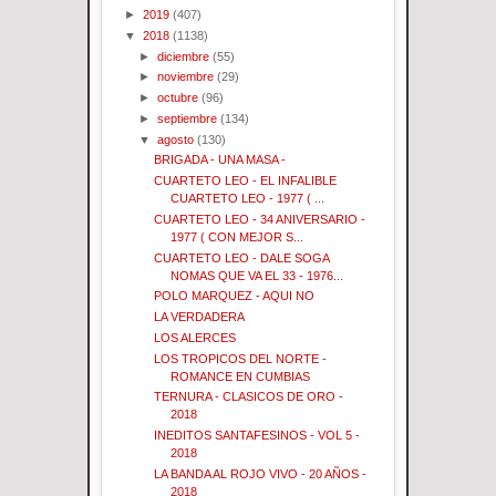
►
2019
(407)
▼
2018
(1138)
►
diciembre
(55)
►
noviembre
(29)
►
octubre
(96)
►
septiembre
(134)
▼
agosto
(130)
BRIGADA - UNA MASA -
CUARTETO LEO - EL INFALIBLE
CUARTETO LEO - 1977 ( ...
CUARTETO LEO - 34 ANIVERSARIO -
1977 ( CON MEJOR S...
CUARTETO LEO - DALE SOGA
NOMAS QUE VA EL 33 - 1976...
POLO MARQUEZ - AQUI NO
LA VERDADERA
LOS ALERCES
LOS TROPICOS DEL NORTE -
ROMANCE EN CUMBIAS
TERNURA - CLASICOS DE ORO -
2018
INEDITOS SANTAFESINOS - VOL 5 -
2018
LA BANDA AL ROJO VIVO - 20 AÑOS -
2018