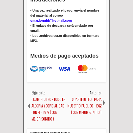
•
Una vez realizado el pago, envía el nombre
del material al correo
omar.longhi@hotmail.com
•
El enlace de descarga será enviado por
email.
•
Los archivos están disponibles en formato
MP3.
Medios de pago aceptados
Siguiente
Anterior
CUARTETO LEO - TODO ES
CUARTETO LEO - PARA
ALEGRIA Y CORDIALIDAD
NUESTRO PUBLICO - 1972
CON EL - 1973 ( CON
( CON MEJOR SONIDO )
MEJOR SONIDO )