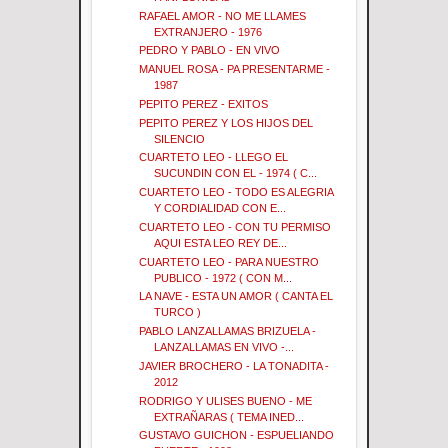
RAFAEL AMOR - NO ME LLAMES
EXTRANJERO - 1976
PEDRO Y PABLO - EN VIVO
MANUEL ROSA - PA PRESENTARME -
1987
PEPITO PEREZ - EXITOS
PEPITO PEREZ Y LOS HIJOS DEL
SILENCIO
CUARTETO LEO - LLEGO EL
SUCUNDIN CON EL - 1974 ( C...
CUARTETO LEO - TODO ES ALEGRIA
Y CORDIALIDAD CON E...
CUARTETO LEO - CON TU PERMISO
AQUI ESTA LEO REY DE...
CUARTETO LEO - PARA NUESTRO
PUBLICO - 1972 ( CON M...
LA NAVE - ESTA UN AMOR ( CANTA EL
TURCO )
PABLO LANZALLAMAS BRIZUELA -
LANZALLAMAS EN VIVO -...
JAVIER BROCHERO - LA TONADITA -
2012
RODRIGO Y ULISES BUENO - ME
EXTRAÑARAS ( TEMA INED...
GUSTAVO GUICHON - ESPUELIANDO