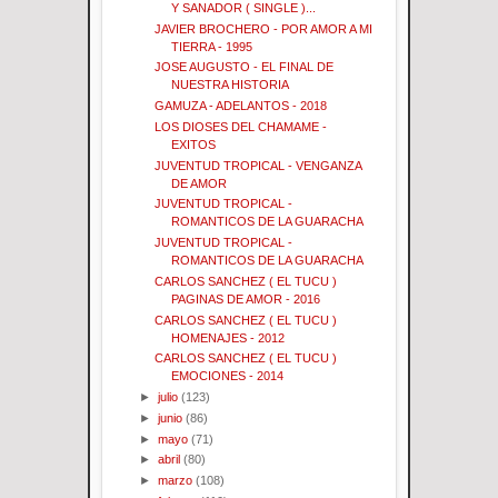
Y SANADOR ( SINGLE )...
JAVIER BROCHERO - POR AMOR A MI
TIERRA - 1995
JOSE AUGUSTO - EL FINAL DE
NUESTRA HISTORIA
GAMUZA - ADELANTOS - 2018
LOS DIOSES DEL CHAMAME -
EXITOS
JUVENTUD TROPICAL - VENGANZA
DE AMOR
JUVENTUD TROPICAL -
ROMANTICOS DE LA GUARACHA
JUVENTUD TROPICAL -
ROMANTICOS DE LA GUARACHA
CARLOS SANCHEZ ( EL TUCU )
PAGINAS DE AMOR - 2016
CARLOS SANCHEZ ( EL TUCU )
HOMENAJES - 2012
CARLOS SANCHEZ ( EL TUCU )
EMOCIONES - 2014
►
julio
(123)
►
junio
(86)
►
mayo
(71)
►
abril
(80)
►
marzo
(108)