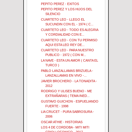
PEPITO PEREZ - EXITOS
PEPITO PEREZ Y LOS HIJOS DEL
SILENCIO
CUARTETO LEO - LLEGO EL
SUCUNDIN CON EL - 1974 ( C...
CUARTETO LEO - TODO ES ALEGRIA
Y CORDIALIDAD CON E...
CUARTETO LEO - CON TU PERMISO
AQUI ESTA LEO REY DE...
CUARTETO LEO - PARA NUESTRO
PUBLICO - 1972 ( CON M...
LA NAVE - ESTA UN AMOR ( CANTA EL
TURCO )
PABLO LANZALLAMAS BRIZUELA -
LANZALLAMAS EN VIVO -...
JAVIER BROCHERO - LA TONADITA -
2012
RODRIGO Y ULISES BUENO - ME
EXTRAÑARAS ( TEMA INED...
GUSTAVO GUICHON - ESPUELIANDO
FUERTE - 1998
LIA CRUCET - PURA SABROSURA -
2006
OSCAR ATHIE - HISTORIAS
LOS 4 DE CORDOBA - MITI MITI