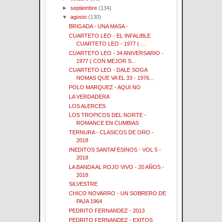
►
septiembre
(134)
▼
agosto
(130)
BRIGADA - UNA MASA -
CUARTETO LEO - EL INFALIBLE
CUARTETO LEO - 1977 ( ...
CUARTETO LEO - 34 ANIVERSARIO -
1977 ( CON MEJOR S...
CUARTETO LEO - DALE SOGA
NOMAS QUE VA EL 33 - 1976...
POLO MARQUEZ - AQUI NO
LA VERDADERA
LOS ALERCES
LOS TROPICOS DEL NORTE -
ROMANCE EN CUMBIAS
TERNURA - CLASICOS DE ORO -
2018
INEDITOS SANTAFESINOS - VOL 5 -
2018
LA BANDA AL ROJO VIVO - 20 AÑOS -
2018
SILVESTRE
CHICO NOVARRO - UN SOBRERO DE
PAJA 1964
PEDRITO FERNANDEZ - 2013
PEDRITO FERNANDEZ - EXITOS